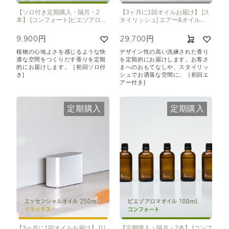
【ソロ付き定期購入・隔月・2
【3ヶ月に1回オイルお届け】 [ス
本】 [コンフォート]ピエゾアロ...
タイリッシュ] エアー&オイル...
9,900円
29,700円
植物の心地よさを感じるような快
デザイン性の高い洗練された香り
適な空間をつくりだす香りを定期
を定期的にお届けします。お客さ
的にお届けします。［初回ソロ付
まへのおもてなしや、スタイリッ
き]
シュでお洒落な空間に。［初回エ
アー付き]
定期購入
定期購入
【3ヶ月に1回オイルお届け】 [リ
【定期購入・隔月・2本】 [コンフ