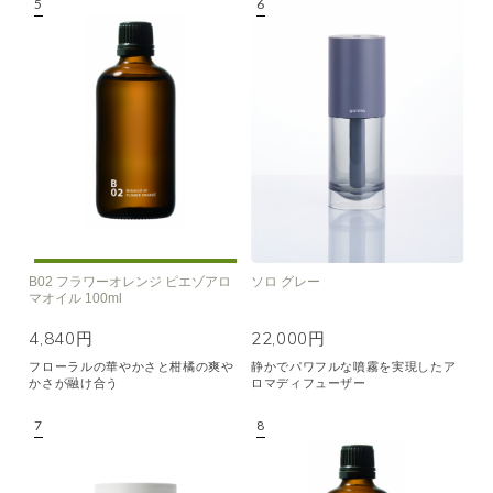
B02 フラワーオレンジ ピエゾアロ
ソロ グレー
マオイル 100ml
4,840円
22,000円
フローラルの華やかさと柑橘の爽や
静かでパワフルな噴霧を実現したア
かさが融け合う
ロマディフューザー