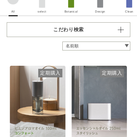
All
select
Botanical
Design
Clean
こだわり検索
容量・用途で絞り込む
※一つお選びください
定期 ディフューザー付きコース
定期 ピエゾ専用オイル
定期購入
定期購入
定期 業務用オイル250ml
定期 業務用オイル450ml
頻度で絞り込む
※一つお選びください
毎月お届け
隔月お届け
3か月に1度
クリア