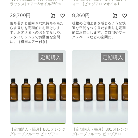
ラックス] エアー&オイル250m...
ォート]ピエゾアロマオイル1...
29,700円
8,360円
落ち着きと前向きな気持ちをもた
植物の心地よさを感じるような快
らす香りを定期的にお届けしま
適な空間をつくりだす香りを定期
す。お客さまへのおもてなしや、
的にお届けします。ご自宅やワー
スタイリッシュでお洒落な空間
クスペースなどの空間に。
に。［初回エアー付き]
定期購入
定期購入
【定期購入・隔月】B01 オレンジ
【定期購入・毎月】B01 オレンジ
グレープフルーツ ピエゾアロ...
グレープフルーツ ピエゾアロ...