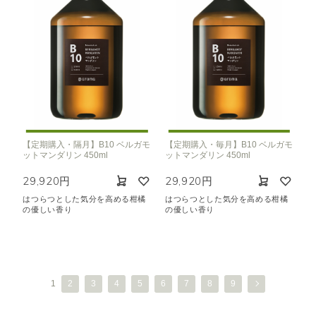
【定期購入・隔月】B10 ベルガモ
【定期購入・毎月】B10 ベルガモ
ットマンダリン 450ml
ットマンダリン 450ml
29,920円
29,920円
はつらつとした気分を高める柑橘
はつらつとした気分を高める柑橘
の優しい香り
の優しい香り
1
2
3
4
5
6
7
8
9