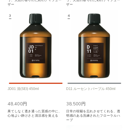
ザー
ザー
JD01 清(SEI) 450ml
D11 ルーセントパープル 450ml
48,400円
38,500円
果てしなく透き通った質感の中に、
日常の喧騒を忘れさせてくれる、透
心地よい静けさと清涼感を覚える
明感のある洗練されたフローラルハ
ーブ