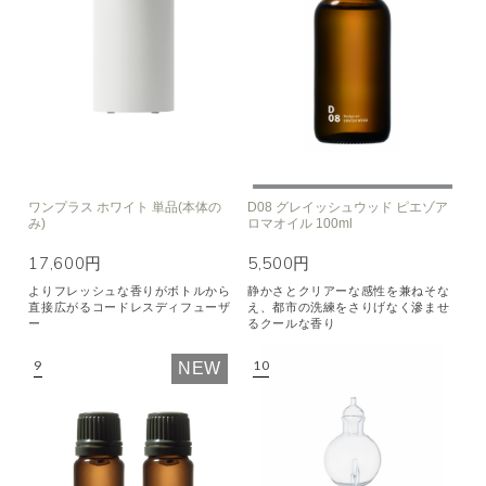
ワンプラス ホワイト 単品(本体の
D08 グレイッシュウッド ピエゾア
み)
ロマオイル 100ml
17,600円
5,500円
よりフレッシュな香りがボトルから
静かさとクリアーな感性を兼ねそな
直接広がるコードレスディフューザ
え、都市の洗練をさりげなく滲ませ
ー
るクールな香り
NEW