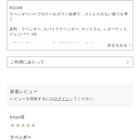
商品詳細
ラベンダーハーブのクールダウン効果で、ストレスのない眠りを導
く
原料：ラベンダー, スパイクラベンダー, マジョラム, シダーウッド,
ジュニパー, etc.
※受注生産となるため、5～7営業日以内に発送いたします。
続きをみる
予めご了承いただきますようお願い申し上げます。
※ピエゾディフューザー「
ソロ
」をご利用の方は、
アロマオイルベ
ご利用にあたって
ース液
で希釈いただくことでお使いいただけます。
新着レビュー
レビューを投稿するには
ログイン
してください。
kayo様
★
★
★
★
★
ラベンダー