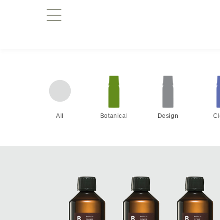
All
Botanical
Design
C