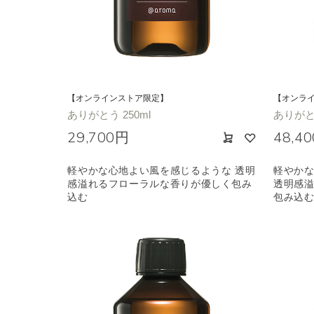
エキゾチック
ヒ
【オンラインストア限定】
【オンラ
ありがとう 250ml
ありがとう
29,700円
48,4
軽やかな心地よい風を感じるような 透明
軽やか
感溢れるフローラルな香りが優しく包み
透明感
込む
包み込