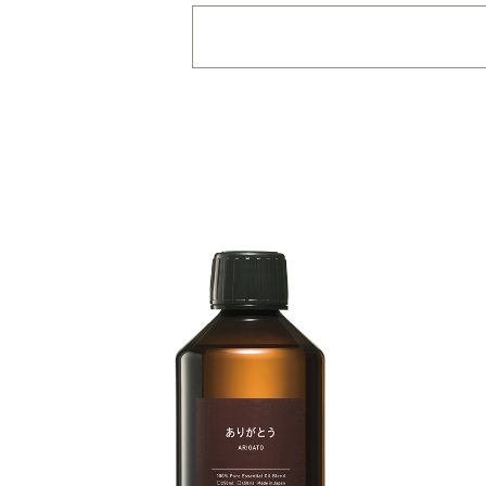
・
用途・機能・種類 の
複数選択はできません
・
絞込み条件を変更した
容量・用途で絞り込む
※
オイル10ml
大容量
機能で絞り込む
※一つお
リラックス
リフ
おもてなし
種類で絞り込む
※一つお
シトラス
オレン