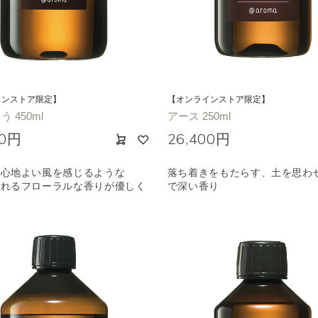
ノキ
和
クリア
インストア限定】
【オンラインストア限定】
 450ml
アース 250ml
00円
26,400円
な心地よい風を感じるような
落ち着きをもたらす、土を思わ
溢れるフローラルな香りが優しく
で深い香り
む