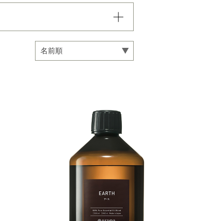
込まれていき、項目内での
い。
専用オイル
マインドフルネス
カリ
フローラル