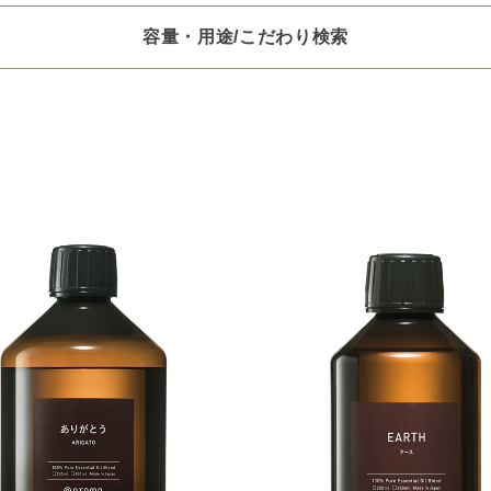
容量・用途/こだわり検索
項目ごとに選択肢からひとつずつ選択できます。選択するたびに絞り
。
いときは「クリア」で一度すべてリセットしてから、選択してくださ
一つお選びください
オイル250/450ml
ピエゾ専用オイル
ブランチ・スティック
選びください
レッシュ
空気清浄･消臭
集中
眠り
ビューティ
選びください
ジ
ハーバル
ラベンダー
ミント
ウッド
ユー