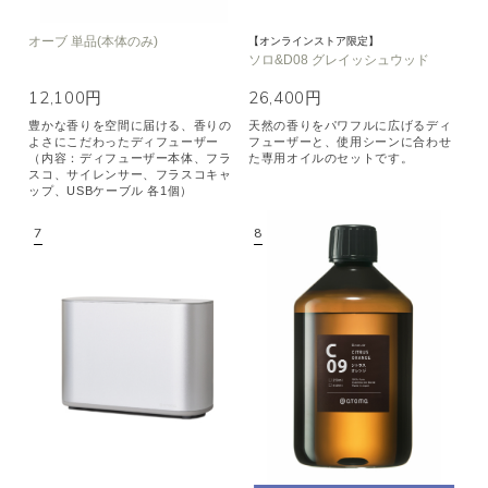
オーブ 単品(本体のみ)
【オンラインストア限定】
ソロ&D08 グレイッシュウッド
12,100円
26,400円
豊かな香りを空間に届ける、香りの
天然の香りをパワフルに広げるディ
よさにこだわったディフューザー
フューザーと、使用シーンに合わせ
（内容：ディフューザー本体、フラ
た専用オイルのセットです。
スコ、サイレンサー、フラスコキャ
ップ、USBケーブル 各1個）