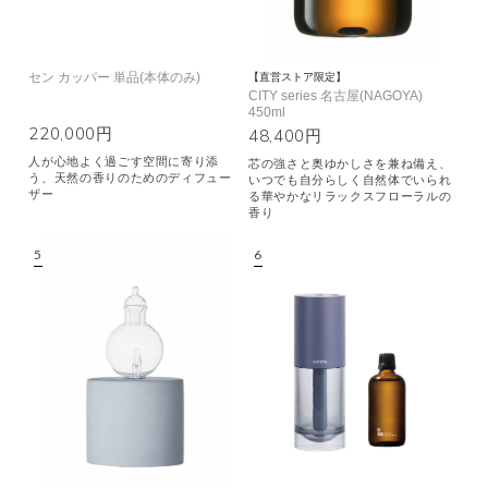
セン カッパー 単品(本体のみ)
【直営ストア限定】
CITY series 名古屋(NAGOYA)
450ml
220,000円
48,400円
人が心地よく過ごす空間に寄り添
芯の強さと奥ゆかしさを兼ね備え、
う、天然の香りのためのディフュー
いつでも自分らしく自然体でいられ
ザー
る華やかなリラックスフローラルの
香り