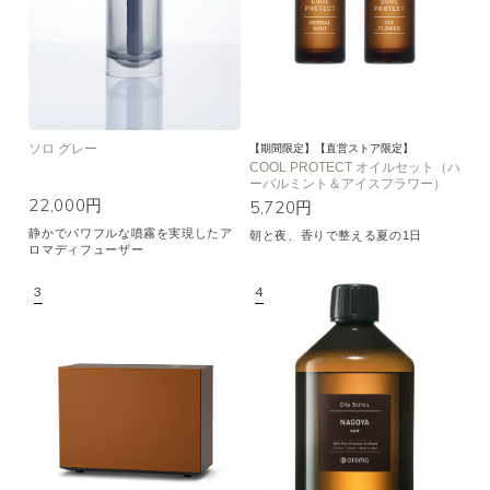
ソロ グレー
【期間限定】【直営ストア限定】
COOL PROTECT オイルセット（ハ
ーバルミント＆アイスフラワー）
22,000円
5,720円
静かでパワフルな噴霧を実現したア
朝と夜、香りで整える夏の1日
ロマディフューザー