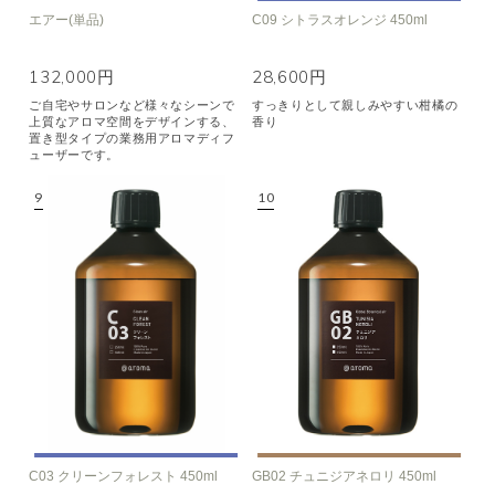
エアー(単品)
C09 シトラスオレンジ 450ml
132,000円
28,600円
ご自宅やサロンなど様々なシーンで
すっきりとして親しみやすい柑橘の
上質なアロマ空間をデザインする、
香り
置き型タイプの業務用アロマディフ
ューザーです。
C03 クリーンフォレスト 450ml
GB02 チュニジアネロリ 450ml