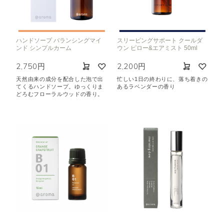
ハンドソープ バランシングマイ
スリーピングサポート クールダ
ンド シンプルカーム
ウン ピロー&エアミスト 50ml
2,750円
2,200円
天然由来の成分を配合した泡で出
忙しい1日の終わりに、落ち着きの
てくるハンドソープ。ゆっくりま
あるラベンダーの香り
どろむフローラルウッドの香り。