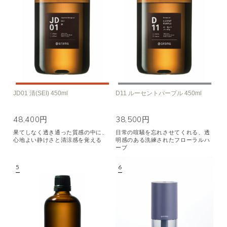
JD01 清(SEI) 450ml
D11 ルーセントパープル 450ml
48,400円
38,500円
果てしなく透き通った質感の中に、
日常の喧騒を忘れさせてくれる、透
心地よい静けさと清涼感を覚える
明感のある洗練されたフローラルハ
ーブ