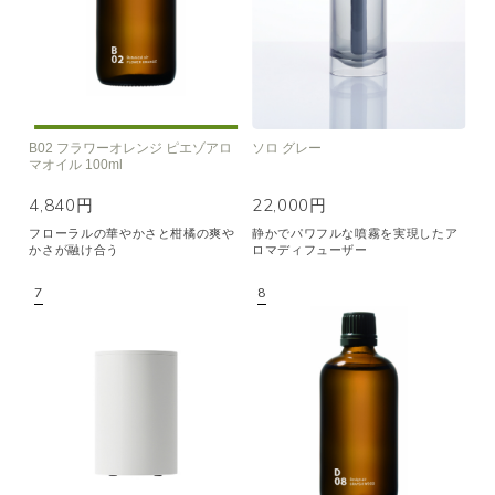
B02 フラワーオレンジ ピエゾアロ
ソロ グレー
マオイル 100ml
4,840円
22,000円
フローラルの華やかさと柑橘の爽や
静かでパワフルな噴霧を実現したア
かさが融け合う
ロマディフューザー