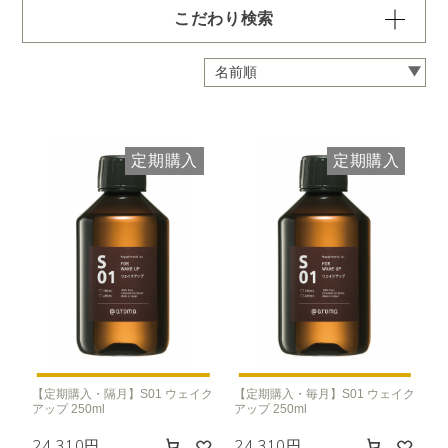
こだわり検索
容量・用途で絞り込む
※一つお選びください
定期 ディフューザー付きコース
定期 ピエゾ専用オイル
定期購入
定期購入
定期 業務用オイル250ml
定期 業務用オイル450ml
頻度で絞り込む
※一つお選びください
毎月お届け
隔月お届け
3か月に1度
クリア
【定期購入・隔月】S01 ウェイク
【定期購入・毎月】S01 ウェイク
アップ 250ml
アップ 250ml
24,310円
24,310円