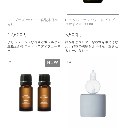
ワンプラス ホワイト 単品(本体の
D08 グレイッシュウッド ピエゾア
み)
ロマオイル 100ml
17,600円
5,500円
よりフレッシュな香りがボトルから
静かさとクリアーな感性を兼ねそな
直接広がるコードレスディフューザ
え、都市の洗練をさりげなく滲ませ
ー
るクールな香り
NEW