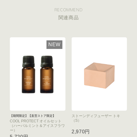
RECOMMEND
関連商品
NEW
ストーンディフューザー トキ
【期間限定】【直営ストア限定】
（S）
COOL PROTECT オイルセット
（ハーバルミント＆アイスフラワ
ー）
2,970円
5,720円