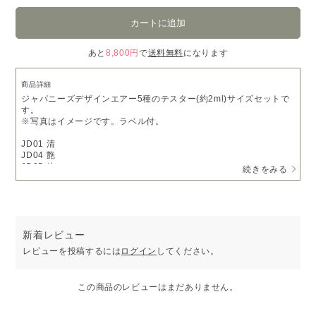
あと
8,800円
で
送料無料
になります
商品詳細
ジャパニーズデザインエアー5種のテスター(約2ml)サイズセットで
す。
※写真はイメージです。ラベル付。
JD01 清
JD04 艶
JD05 粋
続きをみる
JD06 淡
JD08 禅
外箱寸法:約198×50×16mm
※パッケージは予告なく変更する場合がございますので、ご了承く
新着レビュー
ださい。
レビューを投稿するには
ログイン
してください。
この商品のレビューはまだありません。