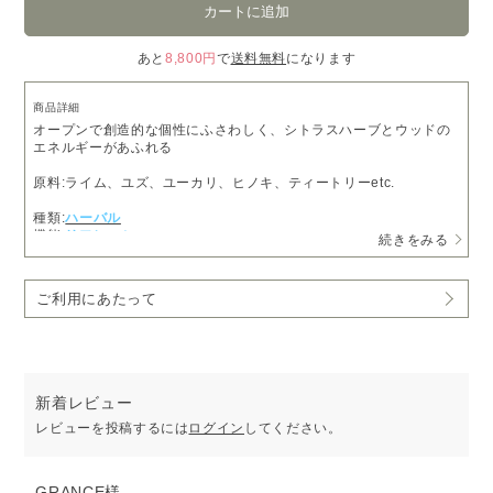
あと
8,800円
で
送料無料
になります
商品詳細
オープンで創造的な個性にふさわしく、シトラスハーブとウッドの
エネルギーがあふれる
原料:ライム、ユズ、ユーカリ、ヒノキ、ティートリーetc.
種類:
ハーバル
機能:
リフレッシュ
続きをみる
ご利用にあたって
新着レビュー
レビューを投稿するには
ログイン
してください。
GRANCE様