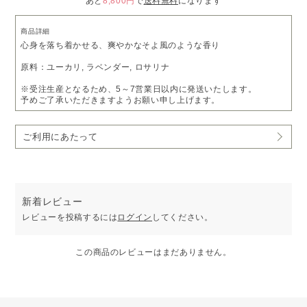
あと
8,800円
で
送料無料
になります
商品詳細
心身を落ち着かせる、爽やかなそよ風のような香り
原料：ユーカリ, ラベンダー, ロサリナ
※受注生産となるため、5～7営業日以内に発送いたします。
予めご了承いただきますようお願い申し上げます。
ご利用にあたって
新着レビュー
レビューを投稿するには
ログイン
してください。
この商品のレビューはまだありません。