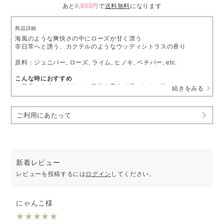
あと
8,800円
で
送料無料
になります
商品詳細
海風のような爽快さの中にローズが甘く漂う
非日常へと誘う、カクテルのようなウッディシトラスの香り
原料：ジュニパー, ローズ, ライム, ヒノキ, ベチバー, etc.
こんな時におすすめ
・日常から少しはなれて、気分を変えて過ごしたい時に
続きをみる
・贅沢なひと時を過ごしたい時に
・ベーシック、ナチュラルな香りに飽きている方に
ご利用にあたって
［PICK UP］
香りで旅するアロマ空間 CITY series
※受注生産となるため、5～7営業日以内に発送いたします。
予めご了承いただきますようお願い申し上げます。
新着レビュー
レビューを投稿するには
ログイン
してください。
にゃんこ様
★
★
★
★
★