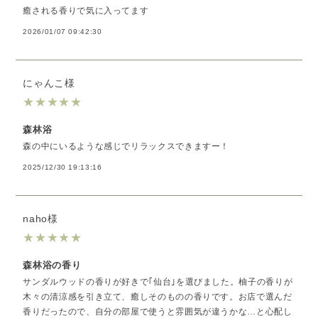
癒される香りで気に入ってます
2026/01/07 09:42:30
にゃんこ様
★
★
★
★
★
森林浴
森の中にいるような感じでリラックスできますー！
2025/12/30 19:13:16
naho様
★
★
★
★
★
森林浴の香り
サンダルウッドの香りが好きで｢仙台｣を選びました。柚子の香りが
木々の清涼感を引き立て、癒しそのものの香りです。お店で選んだ
香りだったので、自分の部屋で使うと雰囲気が違うかな…と心配し