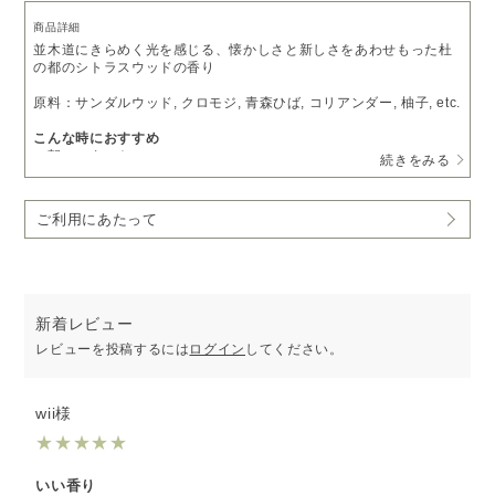
商品詳細
並木道にきらめく光を感じる、懐かしさと新しさをあわせもった杜
の都のシトラスウッドの香り
原料：サンダルウッド, クロモジ, 青森ひば, コリアンダー, 柚子, etc.
こんな時におすすめ
・朝のスタートに
続きをみる
・気分をリフレッシュしたいときに
・リラックスし穏やかな気持ちになりたいときに
ご利用にあたって
［PICK UP］
香りで旅するアロマ空間 CITY series
※ピエゾディフューザー「
ソロ
」をご利用の方は、
アロマオイルベ
ース液
で希釈いただくことでお使いいただけます。
新着レビュー
レビューを投稿するには
ログイン
してください。
wii様
★
★
★
★
★
いい香り