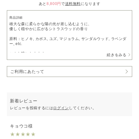
あと
8,800円
で
送料無料
になります
商品詳細
雄大な森に柔らかな陽の光が差し込むように、
優しく穏やかに広がるシトラスウッドの香り
原料：ヒノキ, カボス, ユズ, マジョラム, サンダルウッド, ラベンダ
ー, etc.
こんな時におすすめ
続きをみる
・優しい気分で過ごしたい時に
・ひと息つきたいリラックスタイムに
・家族と過ごすリビングに
ご利用にあたって
［PICK UP］
香りで旅するアロマ空間 CITY series
※受注生産となるため、5～7営業日以内に発送いたします。
予めご了承いただきますようお願い申し上げます。
新着レビュー
レビューを投稿するには
ログイン
してください。
キョウコ様
★
★
★
★
★