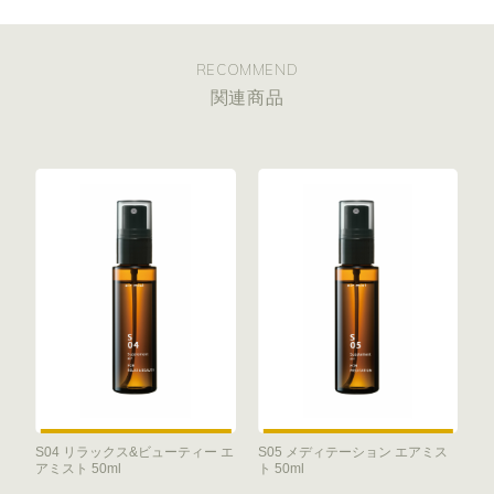
RECOMMEND
関連商品
S04 リラックス&ビューティー エ
S05 メディテーション エアミス
アミスト 50ml
ト 50ml