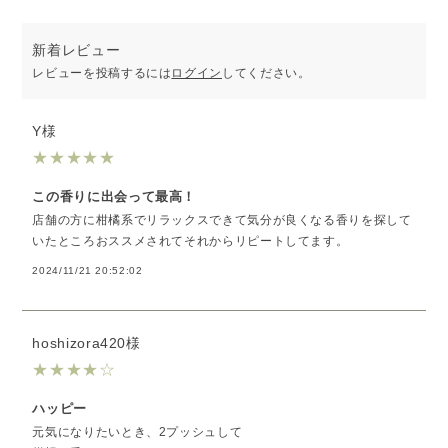
新着レビュー
レビューを投稿するには
ログイン
してください。
Y様
★
★
★
★
★
この香りに出会って最高！
店舗の方に柑橘系でリラックスできて気分が良くなる香りを探して
いたところおススメされてそれからリピートしてます。
2024/11/21 20:52:02
hoshizora420様
★
★
★
★
☆
ハッピー
元気になりたいとき、2プッシュして