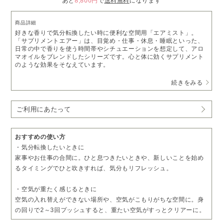
あと
8,800円
で
送料無料
になります
商品詳細
好きな香りで気分転換したい時に便利な空間用「エアミスト」。
「サプリメントエアー」は、目覚め・仕事・休息・睡眠といった、
日常の中で香りを使う時間帯やシチュエーションを想定して、アロ
マオイルをブレンドしたシリーズです。心と体に効くサプリメント
のような効果をそなえています。
続きをみる
・クリーンエアーシリーズは
こちら
・スリープシープシリーズは
こちら
ご利用にあたって
おすすめの使い方
・気分転換したいときに
家事やお仕事の合間に。ひと息つきたいときや、新しいことを始め
るタイミングでひと吹きすれば、気分もリフレッシュ。
・空気が重たく感じるときに
空気の入れ替えができない場所や、空気がこもりがちな空間に。身
の回りで2～3回プッシュすると、重たい空気がすっとクリアーに。