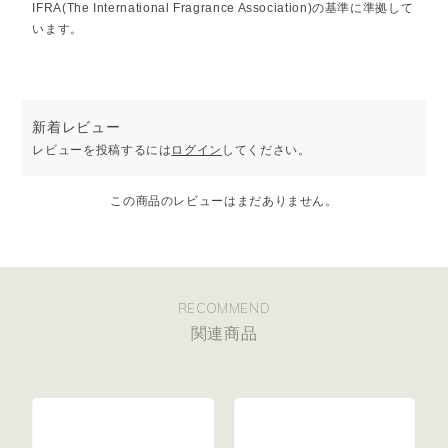
のさまざまなシーンで香りをそっと届けてくれるアイテムです。
IFRA(The International Fragrance Association)の基準に準拠して
*エチルヘキサン酸セチル、ホホバ種子油、スクワラン
います。
［COLUMN］
持ち歩ける頭痛ーるアロマ roll-on fragrance
〇100%天然のエッセンシャルオイルブレンド
〇天然由来成分99%以上、合成香料・着色料・保存料 不使用
〇香りと保湿を同時に叶えるロールオンタイプ
〇どこへでも持ち運べるコンパクトデザイン
新着レビュー
レビューを投稿するには
ログイン
してください。
この商品のレビューはまだありません。
RECOMMEND
関連商品