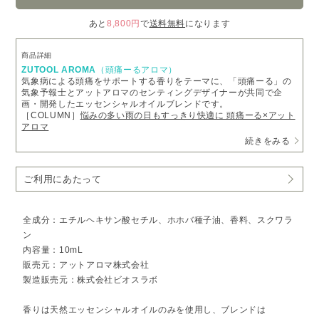
あと
8,800円
で
送料無料
になります
商品詳細
ZUTOOL AROMA
（頭痛ーるアロマ）
気象病による頭痛をサポートする香りをテーマに、「頭痛ーる」の
気象予報士とアットアロマのセンティングデザイナーが共同で企
画・開発したエッセンシャルオイルブレンドです。
［COLUMN］
悩みの多い雨の日もすっきり快適に 頭痛ーる×アット
アロマ
続きをみる
NIGHT CARE
（ナイトケア）
心身を穏やかに整え、落ち着きをもたらすような
ラベンダーとベルガモットの甘くやさしい香り
ご利用にあたって
原料：ラベンダー, ベルガモット, ゼラニウム, イランイラン, ホーウ
ッド
手軽に持ち運べて、いつでもどこでも香りを取り入れられる
全成分：エチルヘキサン酸セチル、ホホバ種子油、香料、スクワラ
roll-on fragrance
ン
朝は出かける前に手首や首筋にひと塗りして、気持ちを切り替える
内容量：10mL
スイッチとして。
日中はこめかみに軽く転がして、気分をリフレッシュし集中力を高
販売元：アットアロマ株式会社
めるサポートに。
製造販売元：株式会社ビオスラボ
就寝前は耳の後ろや鎖骨にやさしくのばすことで、深い呼吸を促
し、心を穏やかに整えてくれます。
また、保湿成分*配合で指先・ネイルケアとしても使えるため、日常
香りは天然エッセンシャルオイルのみを使用し、ブレンドは