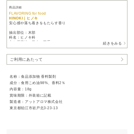
商品詳細
FLAVORING for food
HINOKI｜ヒノキ
安心感や落ち着きをもたらす香り
抽出部位：木部
科名：ヒノキ科
主な原産地：日本（三重）
続きをみる
三重県産ヒノキの木部から丁寧に抽出した、澄んだ木の温もりを感
じる和の香り。
ご利用にあたって
やさしく落ち着いた香りが広がり、お料理やスイーツに深みと心地
よい余韻を添えます。
おすすめのペアリング例
名称：食品添加物 香料製剤
白ごま入り塩おにぎり
成分：食用こめ油98%、香料2％
だし巻き卵
内容量：18g
カルボナーラ
ティラミス
賞味期限：外装箱に記載
製造者：アットアロマ株式会社
フレーバリングの楽しみ方
東京都狛江市岩戸北3-23-13
植物の豊かな香りが高濃度に凝縮されています。
原液のままではお召し上がりにならず、必ずお料理や飲み物に加え
てご使用ください。
はじめてお使いになる際は1滴からお試しいただき、お好みに合わせ
て量を調整してください。