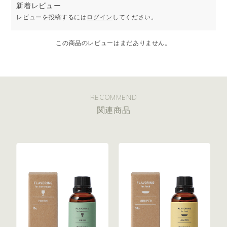
新着レビュー
for food｜お料理の仕上げやお菓子作りに
お料理に使いやすいオイル処方です。
レビューを投稿するには
ログイン
してください。
ドレッシングやソースはもちろん、スープやヨーグルト、お菓子な
どに。
お料理の仕上げや、調理の途中に加えてご使用いただけます。
この商品のレビューはまだありません。
RECOMMEND
関連商品