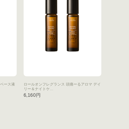
ルベース液
ロールオンフレグランス 頭痛ーるアロマ デイ
リー＆ナイトケ...
6,160円