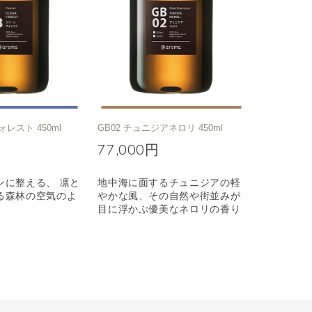
ォレスト 450ml
GB02 チュニジアネロリ 450ml
77,000円
ンに整える、 凛と
地中海に面するチュニジアの軽
る森林の空気のよ
やかな風、その自然や街並みが
目に浮かぶ優美なネロリの香り