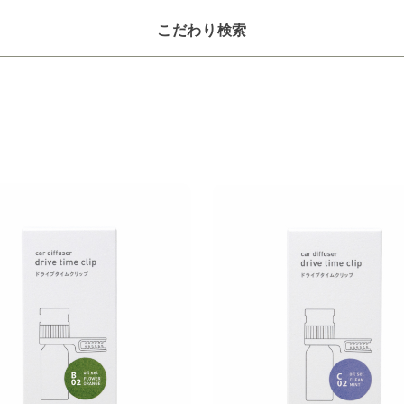
こだわり検索
選びください
～2,200円
2,201～6,600円
6,601～22,000円
22,001～3
つお選びください
4～8畳
9～12畳
13～40畳
41～90畳
クリア