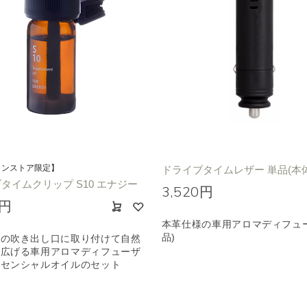
インストア限定】
ドライブタイムレザー 単品(本
タイムクリップ S10 エナジー
3,520円
0円
本革仕様の車用アロマディフュ
品)
ンの吹き出し口に取り付けて自然
を広げる車用アロマディフューザ
ッセンシャルオイルのセット