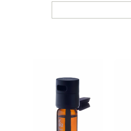
価格で絞り込む
※一つお
～1,100円
1,101
拡散範囲で絞り込む
※一
身の回り
～3畳