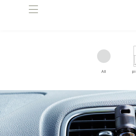
All
p