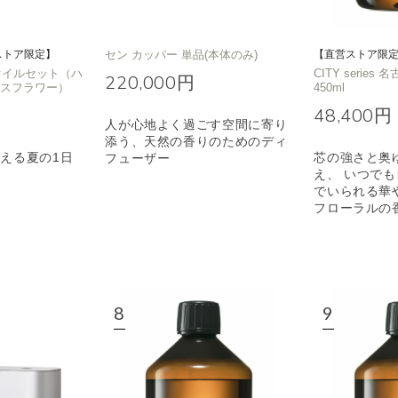
ストア限定】
セン カッパー 単品(本体のみ)
【直営ストア限
T オイルセット（ハ
CITY series 
220,000円
イスフラワー）
450ml
48,400円
人が心地よく過ごす空間に寄り
添う、天然の香りのためのディ
える夏の1日
芯の強さと奥
フューザー
え、 いつで
でいられる華
フローラルの