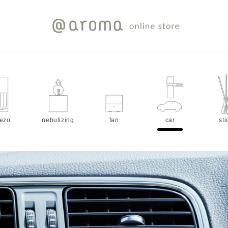
iezo
nebulizing
fan
car
sti