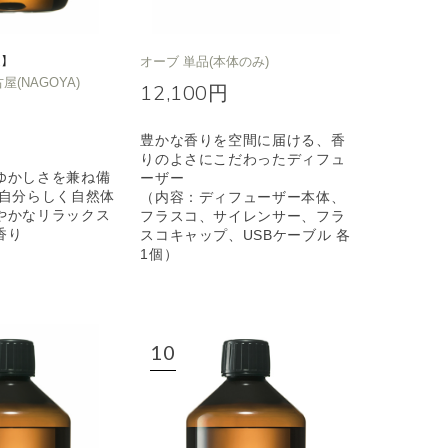
定】
オーブ 単品(本体のみ)
名古屋(NAGOYA)
12,100円
豊かな香りを空間に届ける、香
りのよさにこだわったディフュ
ゆかしさを兼ね備
ーザー
も自分らしく自然体
（内容：ディフューザー本体、
やかなリラックス
フラスコ、サイレンサー、フラ
香り
スコキャップ、USBケーブル 各
1個）