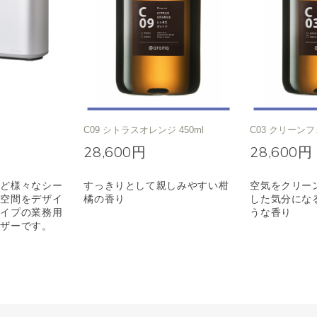
C09 シトラスオレンジ 450ml
C03 クリーンフ
28,600円
28,600円
など様々なシー
すっきりとして親しみやすい柑
空気をクリー
マ空間をデザイ
橘の香り
した気分にな
タイプの業務用
うな香り
ーザーです。