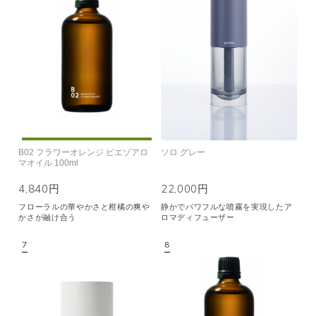
B02 フラワーオレンジ ピエゾアロ
ソロ グレー
マオイル 100ml
4,840円
22,000円
フローラルの華やかさと柑橘の爽や
静かでパワフルな噴霧を実現したア
かさが融け合う
ロマディフューザー