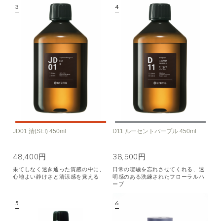
JD01 清(SEI) 450ml
D11 ルーセントパープル 450ml
48,400円
38,500円
果てしなく透き通った質感の中に、
日常の喧騒を忘れさせてくれる、透
心地よい静けさと清涼感を覚える
明感のある洗練されたフローラルハ
ーブ