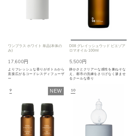
ワンプラス ホワイト 単品(本体の
D08 グレイッシュウッド ピエゾア
み)
ロマオイル 100ml
17,600円
5,500円
よりフレッシュな香りがボトルから
静かさとクリアーな感性を兼ねそな
直接広がるコードレスディフューザ
え、都市の洗練をさりげなく滲ませ
ー
るクールな香り
NEW