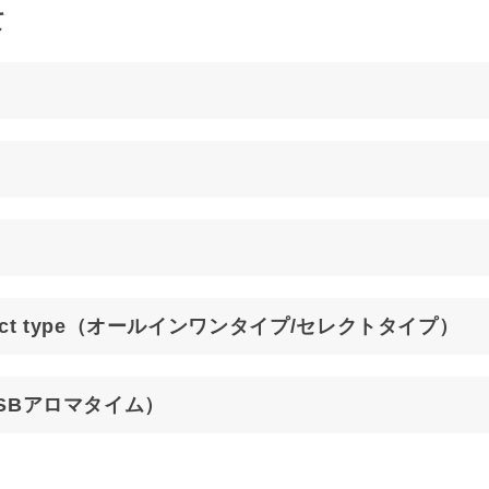
て
）
 / select type（オールインワンタイプ/セレクトタイプ）
e（USBアロマタイム）