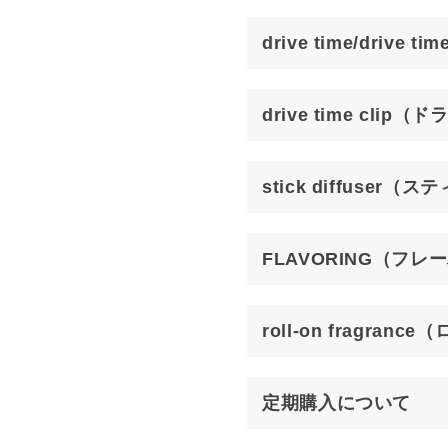
drive time/dri
drive time cl
stick diffuse
FLAVORING（フレ
roll-on fragra
定期購入について