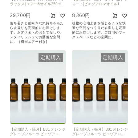
ラックス] エアー&オイル250m...
ォート]ピエゾアロマオイル1...
29,700円
8,360円
落ち着きと前向きな気持ちをもた
植物の心地よさを感じるような快
らす香りを定期的にお届けしま
適な空間をつくりだす香りを定期
す。お客さまへのおもてなしや、
的にお届けします。ご自宅やワー
スタイリッシュでお洒落な空間
クスペースなどの空間に。
に。［初回エアー付き]
定期購入
定期購入
【定期購入・隔月】B01 オレンジ
【定期購入・毎月】B01 オレンジ
グレープフルーツ ピエゾアロ...
グレープフルーツ ピエゾアロ...