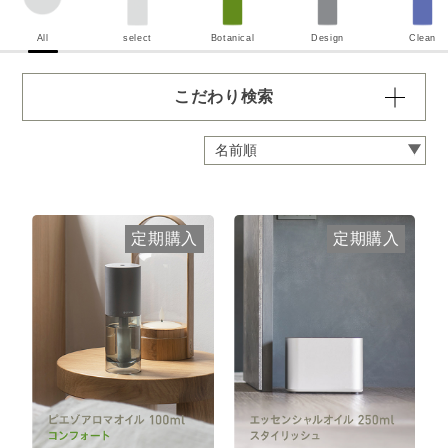
All
select
Botanical
Design
Clean
こだわり検索
容量・用途で絞り込む
※一つお選びください
定期 ディフューザー付きコース
定期 ピエゾ専用オイル
定期購入
定期購入
定期 業務用オイル250ml
定期 業務用オイル450ml
頻度で絞り込む
※一つお選びください
毎月お届け
隔月お届け
3か月に1度
クリア