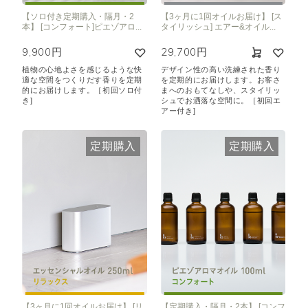
【ソロ付き定期購入・隔月・2
【3ヶ月に1回オイルお届け】 [ス
本】 [コンフォート]ピエゾアロ...
タイリッシュ] エアー&オイル...
9,900円
29,700円
植物の心地よさを感じるような快
デザイン性の高い洗練された香り
適な空間をつくりだす香りを定期
を定期的にお届けします。お客さ
的にお届けします。［初回ソロ付
まへのおもてなしや、スタイリッ
き]
シュでお洒落な空間に。［初回エ
アー付き]
定期購入
定期購入
【3ヶ月に1回オイルお届け】 [リ
【定期購入・隔月・2本】 [コンフ