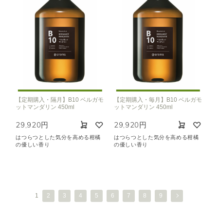
【定期購入・隔月】B10 ベルガモ
【定期購入・毎月】B10 ベルガモ
ットマンダリン 450ml
ットマンダリン 450ml
29,920円
29,920円
はつらつとした気分を高める柑橘
はつらつとした気分を高める柑橘
の優しい香り
の優しい香り
1
2
3
4
5
6
7
8
9