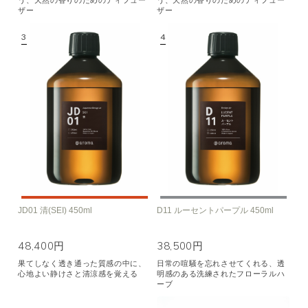
ザー
ザー
JD01 清(SEI) 450ml
D11 ルーセントパープル 450ml
48,400円
38,500円
果てしなく透き通った質感の中に、
日常の喧騒を忘れさせてくれる、透
心地よい静けさと清涼感を覚える
明感のある洗練されたフローラルハ
ーブ