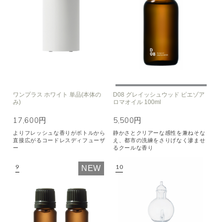
ワンプラス ホワイト 単品(本体の
D08 グレイッシュウッド ピエゾア
み)
ロマオイル 100ml
17,600円
5,500円
よりフレッシュな香りがボトルから
静かさとクリアーな感性を兼ねそな
直接広がるコードレスディフューザ
え、都市の洗練をさりげなく滲ませ
ー
るクールな香り
NEW