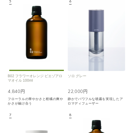
B02 フラワーオレンジ ピエゾアロ
ソロ グレー
マオイル 100ml
4,840円
22,000円
フローラルの華やかさと柑橘の爽や
静かでパワフルな噴霧を実現したア
かさが融け合う
ロマディフューザー