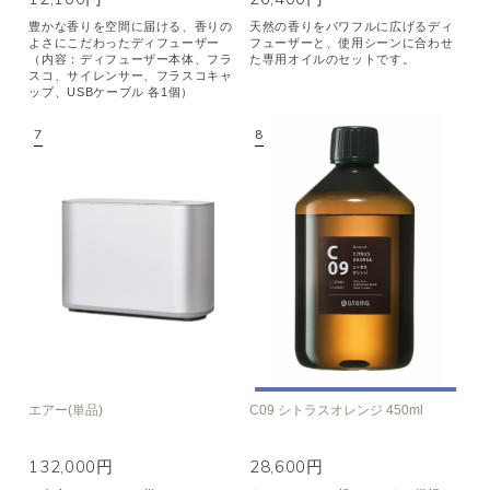
豊かな香りを空間に届ける、香りの
天然の香りをパワフルに広げるディ
よさにこだわったディフューザー
フューザーと、使用シーンに合わせ
（内容：ディフューザー本体、フラ
た専用オイルのセットです。
スコ、サイレンサー、フラスコキャ
ップ、USBケーブル 各1個）
エアー(単品)
C09 シトラスオレンジ 450ml
132,000円
28,600円