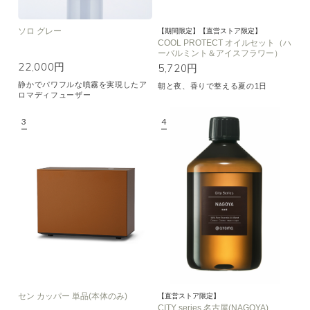
ソロ グレー
【期間限定】【直営ストア限定】
COOL PROTECT オイルセット（ハ
ーバルミント＆アイスフラワー）
22,000円
5,720円
静かでパワフルな噴霧を実現したア
朝と夜、香りで整える夏の1日
ロマディフューザー
セン カッパー 単品(本体のみ)
【直営ストア限定】
CITY series 名古屋(NAGOYA)