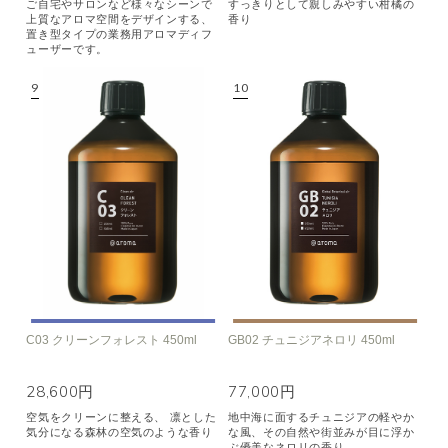
ご自宅やサロンなど様々なシーンで
すっきりとして親しみやすい柑橘の
上質なアロマ空間をデザインする、
香り
置き型タイプの業務用アロマディフ
ューザーです。
C03 クリーンフォレスト 450ml
GB02 チュニジアネロリ 450ml
28,600円
77,000円
空気をクリーンに整える、 凛とした
地中海に面するチュニジアの軽やか
気分になる森林の空気のような香り
な風、その自然や街並みが目に浮か
ぶ優美なネロリの香り