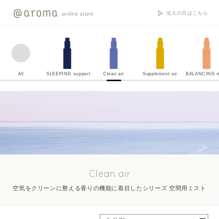
法人の方はこちら
All
SLEEPING support
Clean air
Supplement air
BALANCING m
Clean air
空気をクリーンに整える香りの機能に着目したシリーズ 空間用ミスト