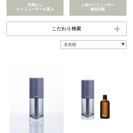
空間から
人気ディフューザー
ディフューザーを選ぶ
徹底比較
こだわり検索
価格で絞り込む
※一つお選びください
～1,100円
1,101～2,200円
2,201～6,600円
6,601～22,000円
22,001～308,000円
拡散範囲で絞り込む
※一つお選びください
身の回り
～3畳
4～8畳
9～12畳
13～40畳
41～90畳
クリア