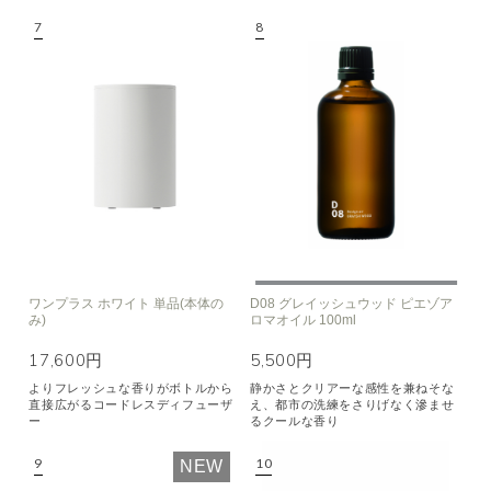
ワンプラス ホワイト 単品(本体の
D08 グレイッシュウッド ピエゾア
み)
ロマオイル 100ml
17,600円
5,500円
よりフレッシュな香りがボトルから
静かさとクリアーな感性を兼ねそな
直接広がるコードレスディフューザ
え、都市の洗練をさりげなく滲ませ
ー
るクールな香り
NEW