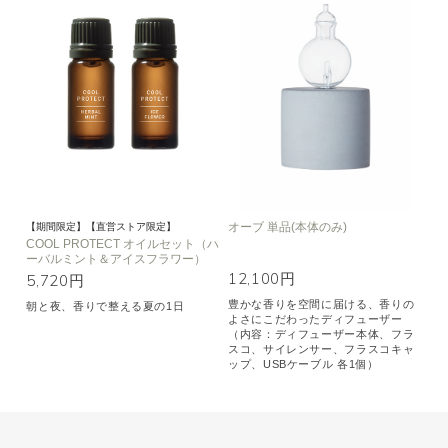
オーブ 単品(本体のみ)
【期間限定】【直営ストア限定】
COOL PROTECT オイルセット（ハ
ーバルミント＆アイスフラワー）
12,100円
5,720円
豊かな香りを空間に届ける、香りの
朝と夜、香りで整える夏の1日
よさにこだわったディフューザー
（内容：ディフューザー本体、フラ
スコ、サイレンサー、フラスコキャ
ップ、USBケーブル 各1個）