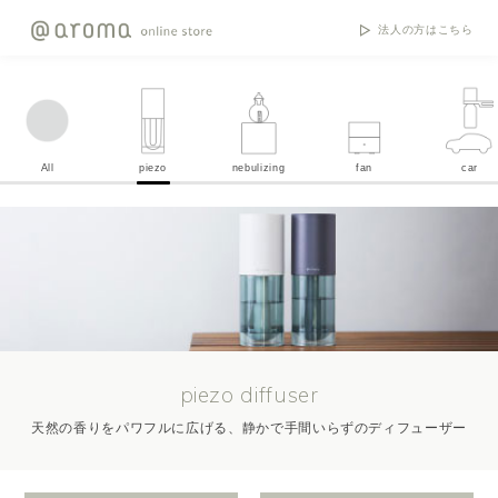
法人の方はこちら
All
piezo
nebulizing
fan
car
piezo diffuser
天然の香りをパワフルに広げる、静かで手間いらずのディフューザー