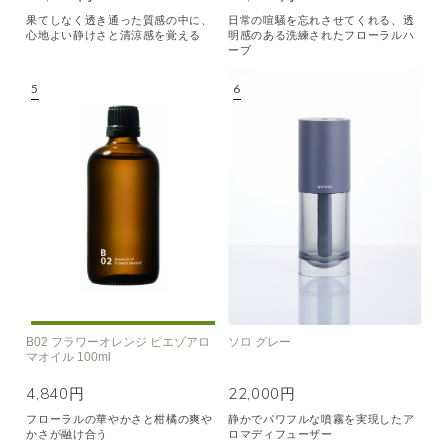
果てしなく透き通った質感の中に、
日常の喧騒を忘れさせてくれる、透
心地よい静けさと清涼感を覚える
明感のある洗練されたフローラルハ
ーブ
B02 フラワーオレンジ ピエゾアロ
ソロ グレー
マオイル 100ml
4,840円
22,000円
フローラルの華やかさと柑橘の爽や
静かでパワフルな噴霧を実現したア
かさが融け合う
ロマディフューザー