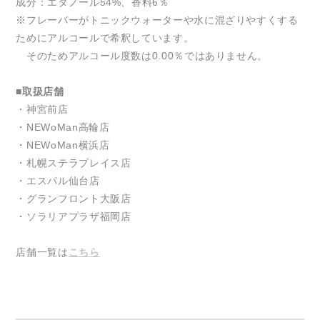
成分：エタノール54%、香料6％
※フレーバーがトニックウォーターや水に混ざりやすくする
ためにアルコールで希釈しています。
そのためアルコール度数は0.00％ではありません。
■取扱店舗
・神宮前店
・NEWoMan高輪店
・NEWoMan横浜店
・札幌ステラプレイス店
・エスパル仙台店
・グランフロント大阪店
・ソラリアプラザ福岡店
店舗一覧は
こちら