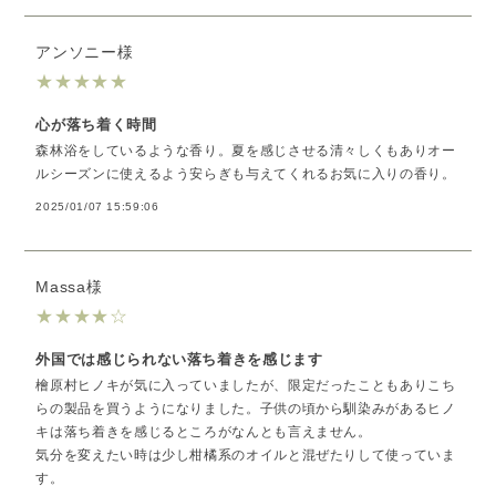
アンソニー様
★
★
★
★
★
心が落ち着く時間
森林浴をしているような香り。夏を感じさせる清々しくもありオー
ルシーズンに使えるよう安らぎも与えてくれるお気に入りの香り。
2025/01/07 15:59:06
Massa様
★
★
★
★
☆
外国では感じられない落ち着きを感じます
檜原村ヒノキが気に入っていましたが、限定だったこともありこち
らの製品を買うようになりました。子供の頃から馴染みがあるヒノ
キは落ち着きを感じるところがなんとも言えません。
気分を変えたい時は少し柑橘系のオイルと混ぜたりして使っていま
す。