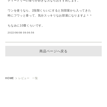
ティートリーの香りが好きな方ならおすすめします。
ワンを使うなら、2段階くらいにすると別部屋から入ってきた
時にフワッと香って、気分スッキリなお部屋になりますよ＾＾
ちなみに10畳くらいです。
2022/06/08 09:06:56
商品ページへ戻る
HOME
レビュー 一覧