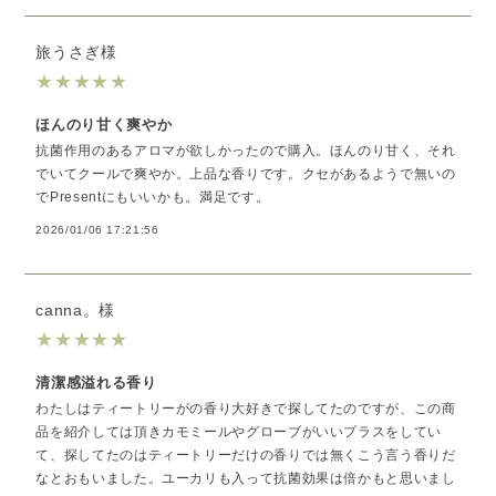
旅うさぎ様
★
★
★
★
★
ほんのり甘く爽やか
抗菌作用のあるアロマが欲しかったので購入。ほんのり甘く、それ
でいてクールで爽やか。上品な香りです。クセがあるようで無いの
でPresentにもいいかも。満足です。
2026/01/06 17:21:56
canna。様
★
★
★
★
★
清潔感溢れる香り
わたしはティートリーがの香り大好きで探してたのですが、この商
品を紹介しては頂きカモミールやグローブがいいプラスをしてい
て、探してたのはティートリーだけの香りでは無くこう言う香りだ
なとおもいました。ユーカリも入って抗菌効果は倍かもと思いまし