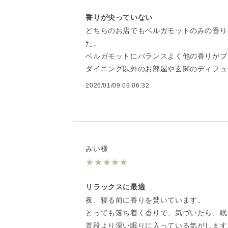
香りが尖っていない
どちらのお店でもベルガモットのみの香り
た。
ベルガモットにバランスよく他の香りがブ
ダイニング以外のお部屋や玄関のディフュ
2026/01/09 09:06:32
みい様
★
★
★
★
★
リラックスに最適
夜、寝る前に香りを焚いています。
とっても落ち着く香りで、気づいたら、眠
普段より深い眠りに入っている気がします