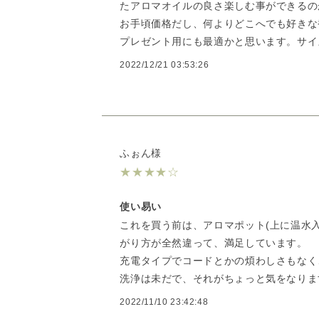
たアロマオイルの良さ楽しむ事ができるの
お手頃価格だし、何よりどこへでも好きな
プレゼント用にも最適かと思います。サイズ
2022/12/21 03:53:26
ふぉん様
★
★
★
★
☆
使い易い
これを買う前は、アロマポット(上に温水
がり方が全然違って、満足しています。
充電タイプでコードとかの煩わしさもなく
洗浄は未だで、それがちょっと気をなりま
2022/11/10 23:42:48