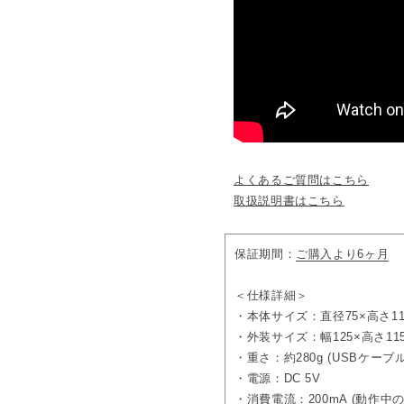
※@aromaの10mlオイルボ
③3段階の濃度調整
お部屋の広さなどに合わせて、弱(
霧/50秒停止)、強(15秒噴霧
ることができます。
■ネブライザー式とは
火や熱を使わず空気の圧力で
霧方式。
水も加えないためエッセンシ
よくあるご質問はこちら
ができます。
取扱説明書はこちら
本製品はポンプを使用しているため、
れる際の音も発生します。
保証期間：
ご購入より6ヶ月
ラインナップはこちら
［PICK UP］天然アロマ
nebulizing diffuser
＜仕様詳細＞
・本体サイズ：直径75×高さ11
■ディフューザー選びに迷った
・外装サイズ：幅125×高さ115
人気の家庭用ディフューザー
特徴やチェックポイントをま
・重さ：約280g (USBケー
［COLUMN］人気ディフュ
・電源：DC 5V
・消費電流：200mA (動作