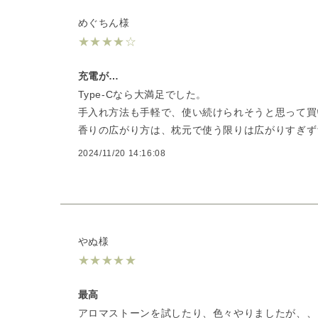
めぐちん様
★
★
★
★
☆
充電が…
Type-Cなら大満足でした。
手入れ方法も手軽で、使い続けられそうと思って買
香りの広がり方は、枕元で使う限りは広がりすぎず
2024/11/20 14:16:08
やぬ様
★
★
★
★
★
最高
アロマストーンを試したり、色々やりましたが、、