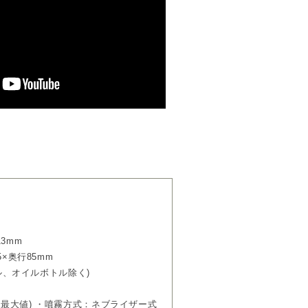
トルのみ対象です。
5秒噴霧/55秒停止)、中(10秒噴
/45秒停止)の3段階で香りの濃度を調整す
オイルをミスト状にして空間へ広げる噴
ャルオイルそのものの香りを感じること
ポンプの稼働音があります。また、オイルが噴霧さ
オイル本来の豊かな香りを楽しむ
3mm
時は
×奥行85mm
「ワン」「ソロ」「オーブ」「コウ」の
とめてご紹介。
ブル、オイルボトル除く)
ーザー徹底比較
中の最大値) ・噴霧方式：ネブライザー式