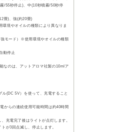
SBケーブル、ドロッパーオープナー、
/55秒停止)、中(10秒噴霧/50秒停
2畳)、強(約20畳)
使用環境やオイルの種類により異なりま
間（強モード）※使用環境やオイルの種類
自動停止
能なのは、アットアロマ社製の10mlア
ブル(DC 5V）を使って、充電すること
充電からの連続使用可能時間は約40時間
滅し、充電完了後はライトが点灯します。
ライトが3回点滅し、停止します。