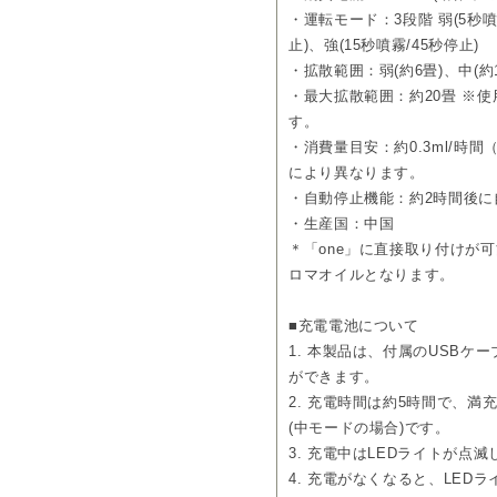
内容：ディフューザー本体、U
・運転モード：3段階 弱(5秒噴霧
オイルボトル（洗浄用）
止)、強(15秒噴霧/45秒停止)
・拡散範囲：弱(約6畳)、中(約1
・最大拡散範囲：約20畳 ※
す。
・消費量目安：約0.3ml/時
により異なります。
・自動停止機能：約2時間後に
・生産国：中国
＊「one」に直接取り付けが可
ロマオイルとなります。
■充電電池について
1. 本製品は、付属のUSBケー
ができます。
2. 充電時間は約5時間で、満
(中モードの場合)です。
3. 充電中はLEDライトが点
4. 充電がなくなると、LED