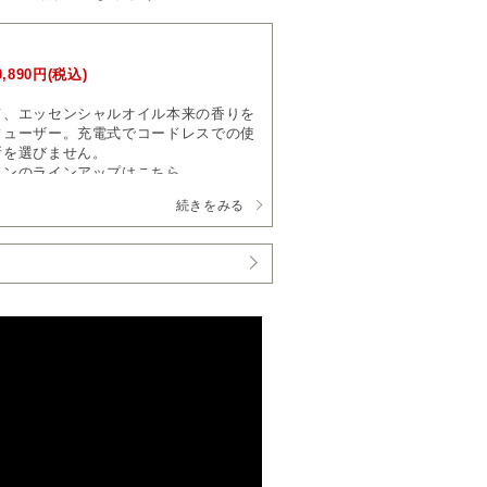
0,890円(税込)
て、エッセンシャルオイル本来の香りを
フューザー。充電式でコードレスでの使
所を選びません。
ワンのラインアップは
こちら
続きをみる
からそのままフレッシュな香りを広げる
ーで、約5時間の充電で約40時間（中
とができます。シーンや場所を気にする
りを楽しめます。
で、消し忘れによるオイルの使い過ぎな
まま装着できるので、補充や交換の手間が
本来の香りを楽しむことができます。