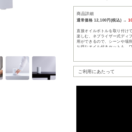
商品詳細
通常価格 12,100円(税込) →
1
直接オイルボトルを取り付け
楽しむ、ネブライザー式ディ
用ができるので、シーンや場
お得なオイル付きセットも。
［COLUMN］オイルボトル
nebulizing diffuser one
ご利用にあたって
■３つのポイント
①充電式のコードレスタイプ
充電池を搭載したディフューザ
モードの場合）稼働させるこ
ことなく、お好きな空間で香
2時間のオートオフタイマー
ども心配ありません。
②オイルボトルを直接取付け
10mlのオイルボトルをその
少なく、
手軽にエッセンシャルオイル