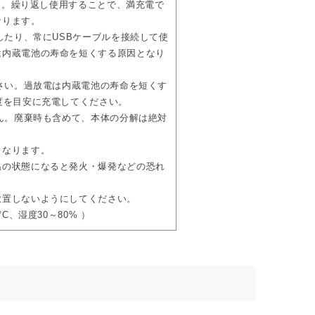
です。繰り返し使用することで、満充電で
なります。
続したり、常にUSBケーブルを接続して使
は内蔵電池の寿命を短くする原因となり
ださい。過放電は内蔵電池の寿命を短くす
度を目安に充電してください。
せん。廃棄時も含めて、本体の分解は絶対
となります。
温の状態になると発火・爆発などの恐れ
放置しないようにしてください。
C、湿度30～80% ）