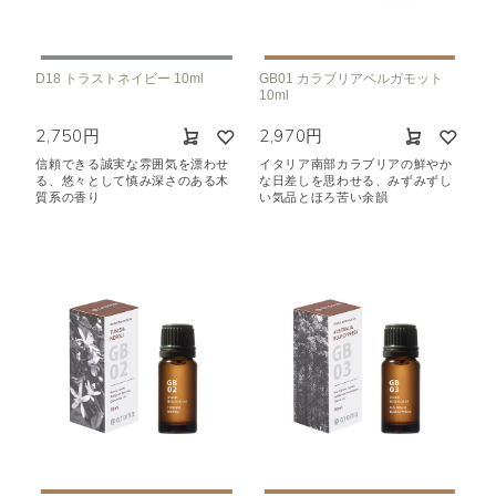
D18 トラストネイビー 10ml
GB01 カラブリアベルガモット
10ml
2,750円
2,970円
信頼できる誠実な雰囲気を漂わせ
イタリア南部カラブリアの鮮やか
る、悠々として慎み深さのある木
な日差しを思わせる、みずみずし
質系の香り
い気品とほろ苦い余韻