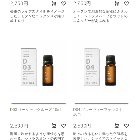
2,750円
2,750円
都市のライフスタイルをイメージ
オープンで創造的な個性にふさわ
した、モダンなニュアンスが織り
しく、シトラスハーブとウッドの
成す香り
エネルギーがあふれる
D03 オーシャンクルーズ 10ml
D04 グルーヴィーフォレスト
10ml
2,530円
2,530円
海風に吹かれるような爽快さを思
樹々のうるおいに満ちた空気感を
わせる、シトラスミントの透明で
表現した、シックでストイックな