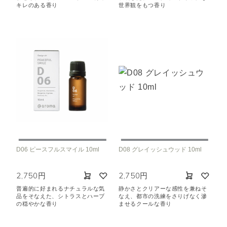
キレのある香り
世界観をもつ香り
D06 ピースフルスマイル 10ml
D08 グレイッシュウッド 10ml
2,750円
2,750円
普遍的に好まれるナチュラルな気
静かさとクリアーな感性を兼ねそ
品をそなえた、シトラスとハーブ
なえ、都市の洗練をさりげなく滲
の穏やかな香り
ませるクールな香り