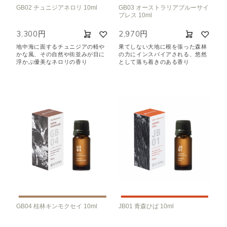
GB02 チュニジアネロリ 10ml
GB03 オーストラリアブルーサイ
プレス 10ml
3,300円
2,970円
地中海に面するチュニジアの軽や
果てしない大地に根を張った森林
かな風、その自然や街並みが目に
の力にインスパイアされる、悠然
浮かぶ優美なネロリの香り
として落ち着きのある香り
GB04 桂林キンモクセイ 10ml
JB01 青森ひば 10ml