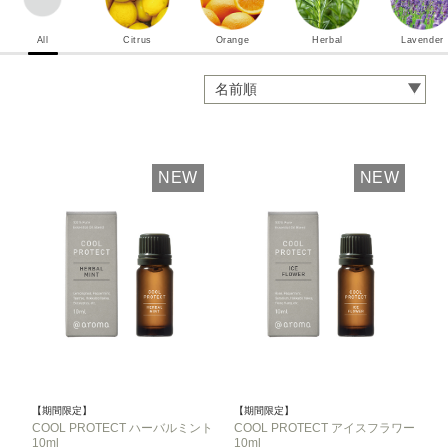
All
Citrus
Orange
Herbal
Lavender
NEW
NEW
【期間限定】
【期間限定】
COOL PROTECT ハーバルミント
COOL PROTECT アイスフラワー
10ml
10ml