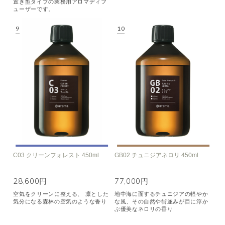
置き型タイプの業務用アロマディフ
ューザーです。
C03 クリーンフォレスト 450ml
GB02 チュニジアネロリ 450ml
28,600円
77,000円
空気をクリーンに整える、 凛とした
地中海に面するチュニジアの軽やか
気分になる森林の空気のような香り
な風、その自然や街並みが目に浮か
ぶ優美なネロリの香り