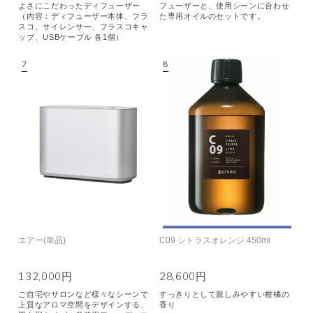
よさにこだわったディフューザー
フューザーと、使用シーンに合わせ
（内容：ディフューザー本体、フラ
た専用オイルのセットです。
スコ、サイレンサー、フラスコキャ
ップ、USBケーブル 各1個）
エアー(単品)
C09 シトラスオレンジ 450ml
132,000円
28,600円
ご自宅やサロンなど様々なシーンで
すっきりとして親しみやすい柑橘の
上質なアロマ空間をデザインする、
香り