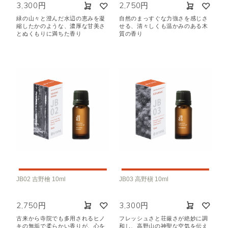
3,300円
2,750円
緑の山々と澄んだ水辺の恵みを凝
自然のまっすぐな力強さを感じさ
縮したかのような、濃厚な甘美さ
せる、清々しくも温かみのある木
とぬくもりに満ちた香り
質の香り
JB02 吉野檜 10ml
JB03 高野槇 10ml
2,750円
3,300円
古来から寺院でも多用されるヒノ
フレッシュさと荘厳さが絶妙に調
キの無垢で柔らかい香りが、心を
和し、高野山の神聖な空気を伝え