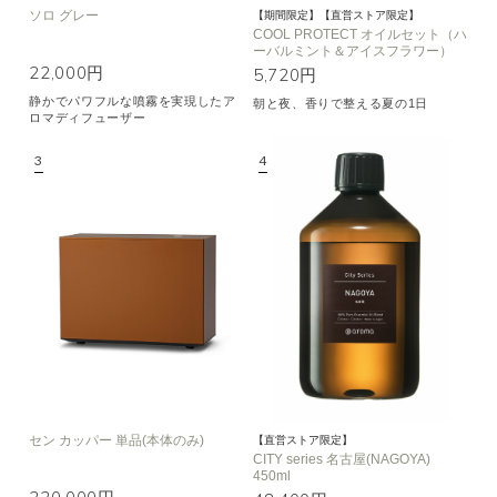
ソロ グレー
【期間限定】【直営ストア限定】
COOL PROTECT オイルセット（ハ
ーバルミント＆アイスフラワー）
22,000円
5,720円
静かでパワフルな噴霧を実現したア
朝と夜、香りで整える夏の1日
ロマディフューザー
セン カッパー 単品(本体のみ)
【直営ストア限定】
CITY series 名古屋(NAGOYA)
450ml