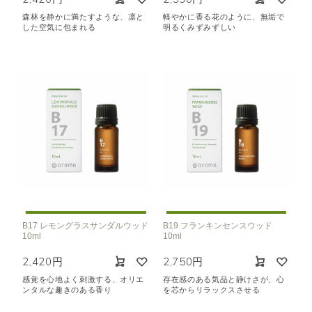
森林を静かに満たすような、凛と
軽やかに香る花のように、無垢で
した空気に包まれる
明るくみずみずしい
B17 レモングラスサンダルウッド
B19 フランキンセンスウッド
10ml
10ml
2,420円
2,750円
感覚を心地よく刺激する、オリエ
存在感のある気品と静けさが、心
ンタルな趣きのある香り
を芯からリラックスさせる