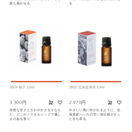
落ち着かせる
る
JB04 柚子 10ml
JB05 北海道薄荷 10ml
3,300円
2,970円
自然な甘さとさわやかさをそなえ
やさしい風に吹かれるように、北
た、どこかノスタルジックで優し
海道産ハッカの甘い清涼感がすっ
さのある香り
と立ち昇る