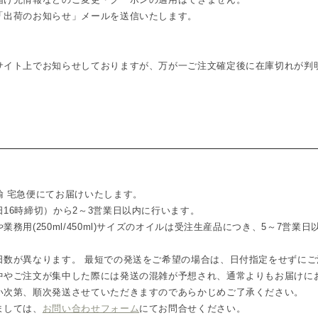
「出荷のお知らせ」メールを送信いたします。
サイト上でお知らせしておりますが、万が一ご注文確定後に在庫切れが判
輸 宅急便にてお届けいたします。
16時締切）から2～3営業日以内に行います。
務用(250ml/450ml)サイズのオイルは受注生産品につき、5～7営業
日数が異なります。 最短での発送をご希望の場合は、日付指定をせずにご
中やご注文が集中した際には発送の混雑が予想され、通常よりもお届けに
い次第、順次発送させていただきますのであらかじめご了承ください。
ましては、
お問い合わせフォーム
にてお問合せください。