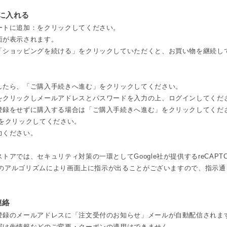
トに入れる
ートに追加：をクリックしてください。
面が表示されます。
「ショッピングを続ける」をクリックしていただくと、お買い物を継続し
したら、「ご購入手続きへ進む」をクリックしてください。
をクリックしメールアドレスとパスワードを入力の上、ログインしてくだ
登録をせずに購入する場合は「ご購入手続きへ進む」をクリックしてくだ
をクリックしてください。
力ください。
トアでは、セキュリティ対策の一環としてGoogle社が提供するreCAPT
e社のアルゴリズムにより画面上に指示が出ることがございますので、指示
連絡
登録のメールアドレスに「注文受付のお知らせ」メールが自動配信されま
届け先情報などのご変更・クーポンの適用はできません。