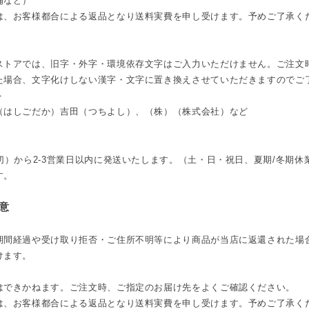
備など）
は、お客様都合による返品となり送料実費を申し受けます。予めご了承く
ストアでは、旧字・外字・環境依存文字はご入力いただけません。ご注文
た場合、文字化けしない漢字・文字に置き換えさせていただきますのでご
＞
（はしごだか）吉田（つちよし）、（株）（株式会社）など
切）から2-3営業日以内に発送いたします。（土・日・祝日、夏期/冬期
す。
意
期間経過や受け取り拒否・ご住所不明等により商品が当店に返還された場
けます。
はできかねます。ご注文時、ご指定のお届け先をよくご確認ください。
は、お客様都合による返品となり送料実費を申し受けます。予めご了承く