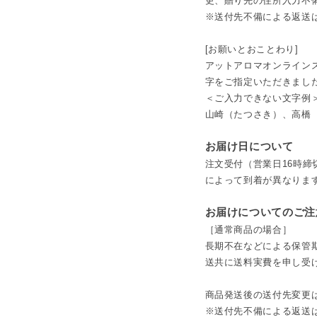
更、贈り先の住所入力不
※送付先不備による返送
[お願いとおことわり]
アットアロマオンライン
字をご指定いただきまし
＜ご入力できない文字例
山崎（たつさき）、高橋
お届け日について
注文受付（営業日16時締
によって到着が異なりま
お届けについてのご注
［通常商品の場合］
長期不在などによる保管
送共に送料実費を申し受
商品発送後の送付先変更
※送付先不備による返送