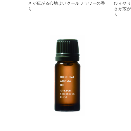
さが広がる心地よいクールフラワーの香
ひんや
り
さが広
り