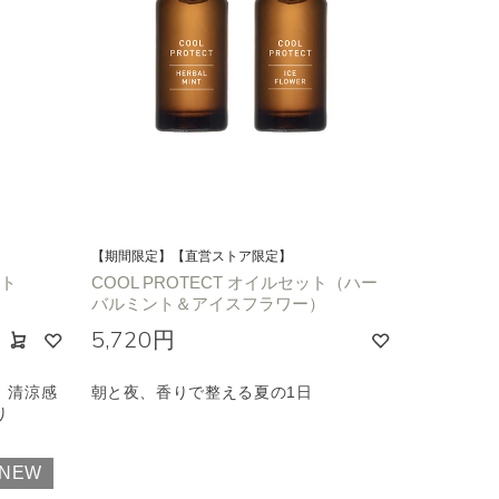
カリ
フローラル
【期間限定】【直営ストア限定】
ント
COOL PROTECT オイルセット（ハー
バルミント＆アイスフラワー）
5,720円
、清涼感
朝と夜、香りで整える夏の1日
り
NEW