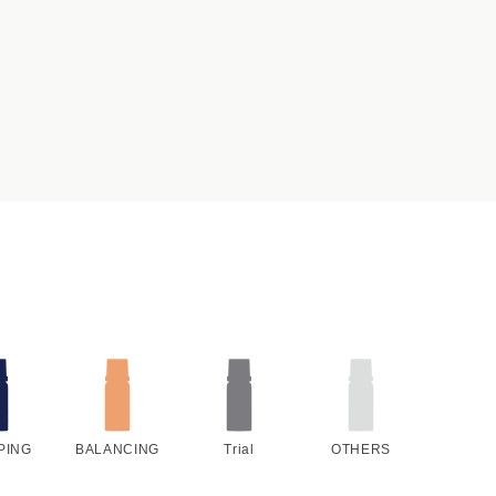
PING
BALANCING
Trial
OTHERS