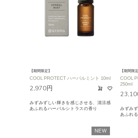
種類で絞り込む
※一つお
シトラス
オレン
エキゾチック
ヒ
【期間限定】
【期間限
COOL PROTECT ハーバルミント 10ml
COOL 
250ml
2,970円
23,1
みずみずしい輝きを感じさせる、清涼感
あふれるハーバルシトラスの香り
みずみ
あふれ
NEW