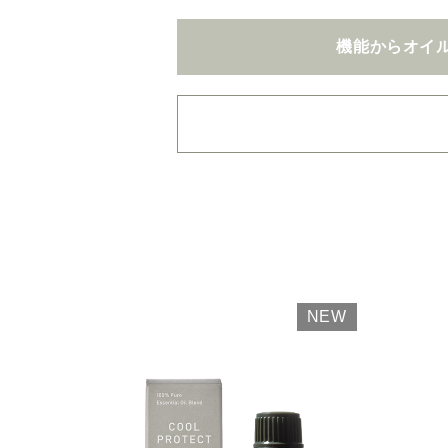
機能からオイ
・
用途・機能・種類 の
複数選択はできません
・
絞込み条件を変更した
容量・用途で絞り込む
※
オイル10ml
大容量
NEW
機能で絞り込む
※一つお
リラックス
リフ
おもてなし