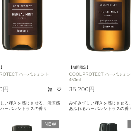
選びください
ジ
ハーバル
ラベンダー
ミント
ウッド
ユー
ノキ
和
クリア
定】
【期間限定】
PROTECT ハーバルミント
COOL PROTECT ハーバルミ
450ml
00円
35,200円
ずしい輝きを感じさせる、清涼感
みずみずしい輝きを感じさせる
るハーバルシトラスの香り
あふれるハーバルシトラスの香
NEW