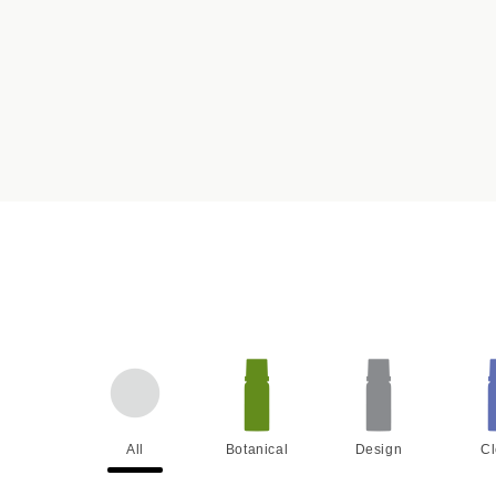
All
Botanical
Design
C