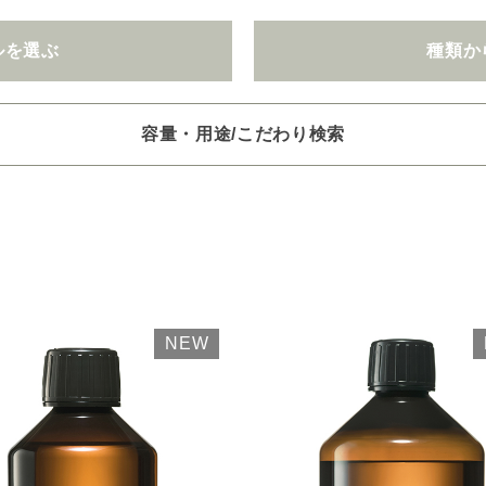
ルを選ぶ
種類か
容量・用途/こだわり検索
項目ごとに選択肢からひとつずつ選択できます。選択するたびに絞り
。
いときは「クリア」で一度すべてリセットしてから、選択してくださ
一つお選びください
オイル250/450ml
ピエゾ専用オイル
ブランチ・スティック
NEW
選びください
レッシュ
空気清浄･消臭
集中
眠り
ビューティ