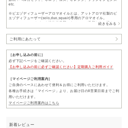
etc.
※ピエゾディフューザーアロマオイルとは、アットアロマ社製のピ
エゾディフューザー(solo,duo,squair)専用のアロマオイル。
エッセンシャルオイルを植物性発酵エタノールで希釈した、軽やか
続きをみる
に噴霧するオイルです。
お支払いについて
ご利用にあたって
・
送料無料
・通常価格 5,500円（税込）
→
定期購入 5%OFF
5,225円（税込）
［お申し込みの前に］
・1回につき1本をお届けします。
必ず下記ページをご確認ください。
・お届け日の8日前まで、「マイページ」よりお届け日やお届け先を
【お申し込みの前に必ずご確認ください】定期購入ご利用ガイド
ご変更いただけます。
・お届け頻度やコースのご変更および解約については、毎月コース
は3回分、隔月コースは2回分のお届け完了後、「マイページ」より
［マイページご利用案内］
お手続きいただけます。
ご自身のペースにあわせて便利＆お得にご利用いただけます。
・ご購入前に「ご利用にあたって」も必ずご一読ください。
各種お手続きは「マイページ」より、お届け日の8営業日前までご利
用いただけます。
マイページご利用案内はこちら
新着レビュー