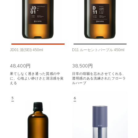
JD01 清(SEI) 450ml
D11 ルーセントパープル 450ml
48,400円
38,500円
果てしなく透き通った質感の中
日常の喧騒を忘れさせてくれる、
に、心地よい静けさと清涼感を覚
透明感のある洗練されたフローラ
える
ルハーブ