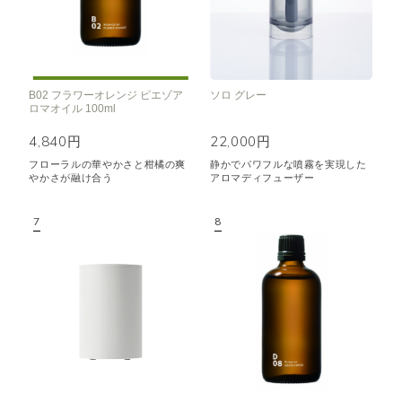
B02 フラワーオレンジ ピエゾア
ソロ グレー
ロマオイル 100ml
4,840円
22,000円
フローラルの華やかさと柑橘の爽
静かでパワフルな噴霧を実現した
やかさが融け合う
アロマディフューザー