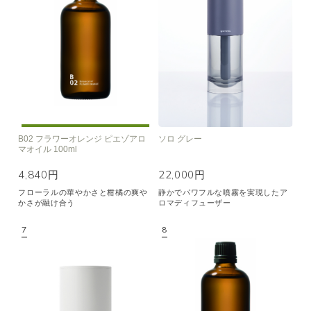
B02 フラワーオレンジ ピエゾアロ
ソロ グレー
マオイル 100ml
4,840円
22,000円
フローラルの華やかさと柑橘の爽や
静かでパワフルな噴霧を実現したア
かさが融け合う
ロマディフューザー