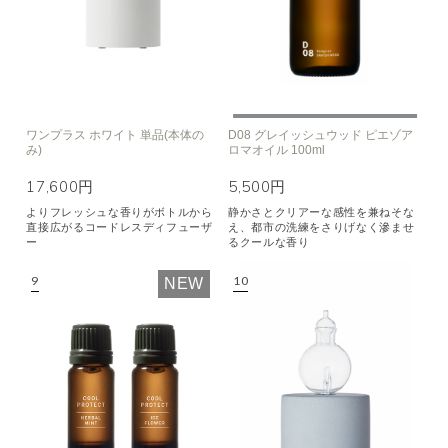
ワンプラス ホワイト 単品(本体の
D08 グレイッシュウッド ピエゾア
み)
ロマオイル 100ml
17,600円
5,500円
よりフレッシュな香りがボトルから
静かさとクリアーな感性を兼ねそな
直接広がるコードレスディフューザ
え、都市の洗練をさりげなく滲ませ
ー
るクールな香り
NEW