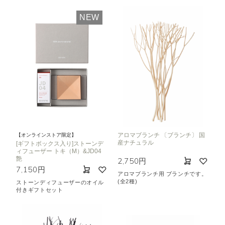
NEW
アロマブランチ 〔ブランチ〕 国
【オンラインストア限定】
産ナチュラル
[ギフトボックス入り]ストーンデ
ィフューザー トキ（M）&JD04
艶
2,750円
7,150円
アロマブランチ用 ブランチです。
(全2種)
ストーンディフューザーのオイル
付きギフトセット