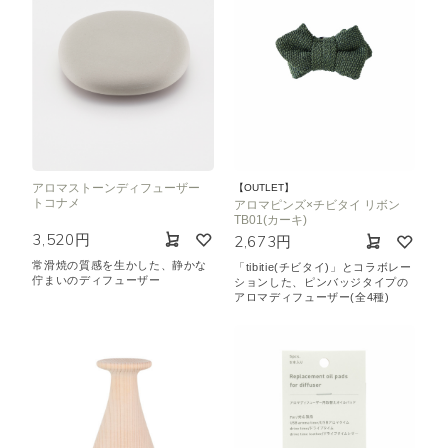
アロマストーンディフューザー
【OUTLET】
トコナメ
アロマピンズ×チビタイ リボン
TB01(カーキ)
3,520円
2,673円
常滑焼の質感を生かした、静かな
「tibitie(チビタイ)」とコラボレー
佇まいのディフューザー
ションした、ピンバッジタイプの
アロマディフューザー(全4種)