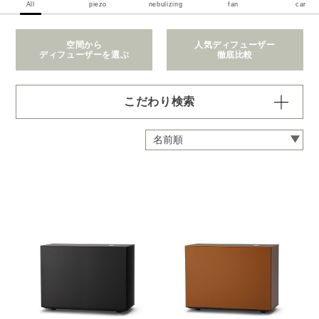
All
piezo
nebulizing
fan
car
空間から
人気ディフューザー
ディフューザーを選ぶ
徹底比較
こだわり検索
価格で絞り込む
※一つお選びください
～1,100円
1,101～2,200円
2,201～6,600円
6,601～22,000円
22,001～308,000円
拡散範囲で絞り込む
※一つお選びください
身の回り
～3畳
4～8畳
9～12畳
13～40畳
41～90畳