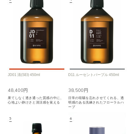
JD01 清(SEI) 450ml
D11 ルーセントパープル 450ml
48,400円
38,500円
果てしなく透き通った質感の中に、
日常の喧騒を忘れさせてくれる、透
心地よい静けさと清涼感を覚える
明感のある洗練されたフローラルハ
ーブ