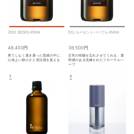
JD01 清(SEI) 450ml
D11 ルーセントパープル 450ml
48,400円
38,500円
果てしなく透き通った質感の中に、
日常の喧騒を忘れさせてくれる、透
心地よい静けさと清涼感を覚える
明感のある洗練されたフローラルハ
ーブ