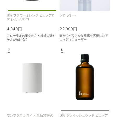
B02 フラワーオレンジ ピエゾアロ
ソロ グレー
マオイル 100ml
4,840円
22,000円
フローラルの華やかさと柑橘の爽や
静かでパワフルな噴霧を実現したア
かさが融け合う
ロマディフューザー
ワンプラス ホワイト 単品(本体の
D08 グレイッシュウッド ピエゾア