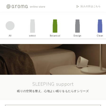
法人の方はこちら
All
select
Botanical
Design
Clean
SLEEPING support
眠りの空間を整え、心地よい眠りをもたらすシリーズ