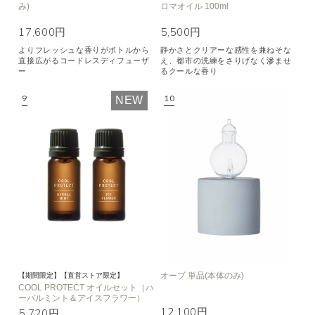
み)
ロマオイル 100ml
17,600円
5,500円
よりフレッシュな香りがボトルから
静かさとクリアーな感性を兼ねそな
直接広がるコードレスディフューザ
え、都市の洗練をさりげなく滲ませ
ー
るクールな香り
NEW
オーブ 単品(本体のみ)
【期間限定】【直営ストア限定】
COOL PROTECT オイルセット（ハ
ーバルミント＆アイスフラワー）
12,100円
5,720円