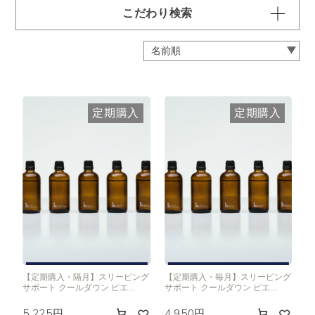
こだわり検索
容量・用途で絞り込む
※一つお選びください
定期 ディフューザー付きコース
定期 ピエゾ専用オイル
定期購入
定期購入
定期 業務用オイル250ml
定期 業務用オイル450ml
頻度で絞り込む
※一つお選びください
毎月お届け
隔月お届け
3か月に1度
クリア
【定期購入・隔月】スリーピング
【定期購入・毎月】スリーピング
サポート クールダウン ピエ...
サポート クールダウン ピエ...
5,225円
4,950円