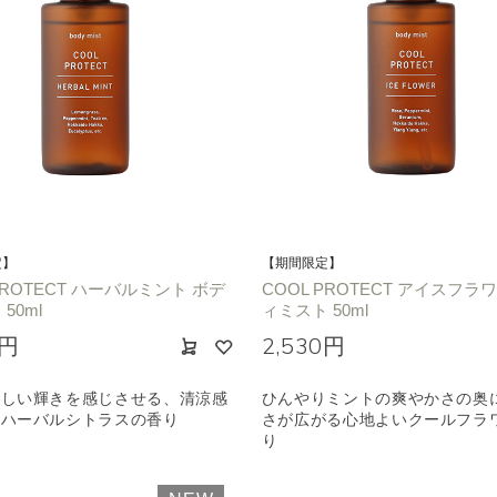
定】
【期間限定】
PROTECT ハーバルミント ボデ
COOL PROTECT アイスフラ
50ml
ィミスト 50ml
0円
2,530円
ずしい輝きを感じさせる、清涼感
ひんやりミントの爽やかさの奥
るハーバルシトラスの香り
さが広がる心地よいクールフラ
り