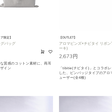
トア限定】
【OUTLET】
ングバッグ
アロマピンズ×チビタイ リボンT
ーキ)
円
2,673円
かな質感のコットン素材に、両耳
デザイン
「tibitie(チビタイ)」とコラ
した、ピンバッジタイプのアロ
ューザー(全4種)