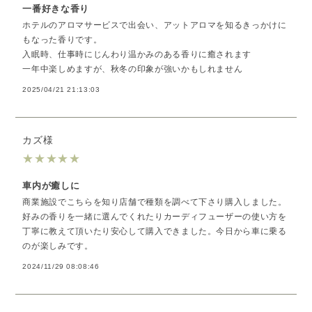
一番好きな香り
ホテルのアロマサービスで出会い、アットアロマを知るきっかけに
もなった香りです。
入眠時、仕事時にじんわり温かみのある香りに癒されます
一年中楽しめますが、秋冬の印象が強いかもしれません
2025/04/21 21:13:03
カズ様
★
★
★
★
★
車内が癒しに
商業施設でこちらを知り店舗で種類を調べて下さり購入しました。
好みの香りを一緒に選んでくれたりカーディフューザーの使い方を
丁寧に教えて頂いたり安心して購入できました。今日から車に乗る
のが楽しみです。
2024/11/29 08:08:46