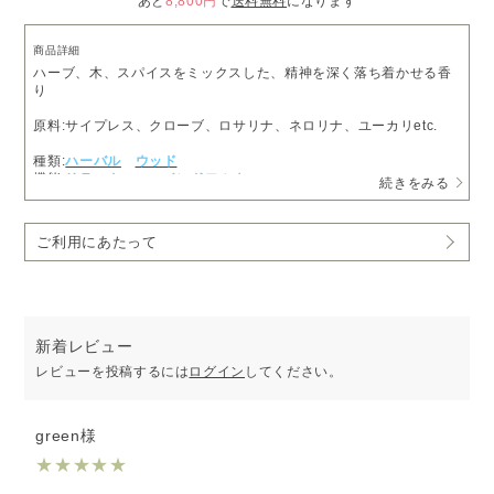
あと
8,800円
で
送料無料
になります
商品詳細
ハーブ、木、スパイスをミックスした、精神を深く落ち着かせる香
り
原料:サイプレス、クローブ、ロサリナ、ネロリナ、ユーカリetc.
種類:
ハーバル
ウッド
機能:
リラックス
マインドフルネス
続きをみる
ご利用にあたって
新着レビュー
レビューを投稿するには
ログイン
してください。
green様
★
★
★
★
★