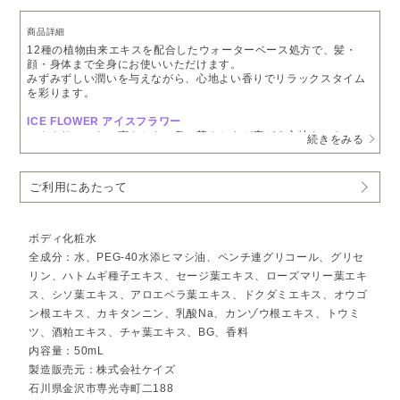
商品詳細
12種の植物由来エキスを配合したウォーターベース処方で、髪・
顔・身体まで全身にお使いいただけます。
みずみずしい潤いを与えながら、心地よい香りでリラックスタイム
を彩ります。
ICE FLOWER アイスフラワー
ひんやりミントの爽やかさの奥に華やかさが広がる心地よいクール
続きをみる
フラワーの香り
原料：ローズ, ペパーミント, ゼラニウム, 北海道ハッカ, イランイラ
ン, etc.
ご利用にあたって
暑さの残る夜や、冷房による乾燥が気になるときにもおすすめで
す。
やさしいフローラルミントの香りがふんわりと広がり、1日の終わり
ボディ化粧水
に心ほどけるひとときを届けます。
全成分：水、PEG-40水添ヒマシ油、ペンチ連グリコール、グリセ
リン、ハトムギ種子エキス、セージ葉エキス、ローズマリー葉エキ
おすすめのシーン
・お風呂上がりのクールダウンに
ス、シソ葉エキス、アロエベラ葉エキス、ドクダミエキス、オウゴ
・寝る前のリラックスタイムに
ン根エキス、カキタンニン、乳酸Na、カンゾウ根エキス、トウミ
・冷房による乾燥が気になるときの保湿ケアに
ツ、酒粕エキス、チャ葉エキス、BG、香料
内容量：50mL
期間限定シリーズ
COOL PROTECT
製造販売元：株式会社ケイズ
涼やかな香りで、夏を心地よく守る「COOL PROTECT」シリー
石川県金沢市専光寺町二188
ズ。