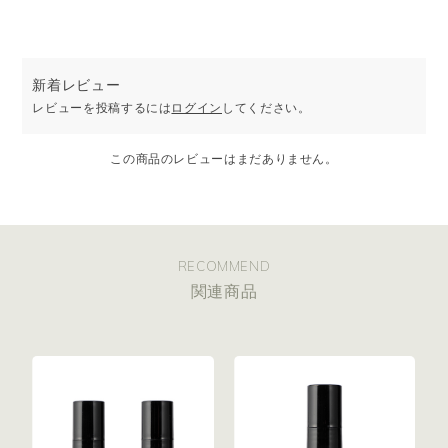
100％天然精油のブレンドが、蒸し暑い季節の空気や気分をすっき
りと整えます。
夏のさまざまなシーンに寄り添うシリーズです。
［COLUMN］季節のひとときを、外でも家でも心地よく整える
新着レビュー
※「COOL PROTECT」は、天然精油の清涼感と心地よさをイメー
レビューを投稿するには
ログイン
してください。
ジしたシリーズ名です。
この商品のレビューはまだありません。
RECOMMEND
関連商品