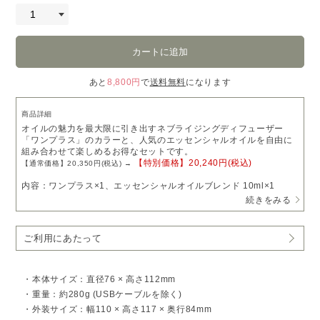
あと
8,800円
で
送料無料
になります
商品詳細
オイルの魅力を最大限に引き出すネブライジングディフューザー
「ワンプラス」のカラーと、人気のエッセンシャルオイルを自由に
組み合わせて楽しめるお得なセットです。
【特別価格】20,240円(税込)
【通常価格】20,350円(税込) →
内容：ワンプラス×1、エッセンシャルオイルブレンド 10ml×1
続きをみる
ネブライジングディフューザー ワン プラス
熱や水を使わず、エッセンシャルオイルそのものをミスト状にして
空間へ拡散するネブライザー式ディフューザー。
ご利用にあたって
オイル本来のピュアな香りを、空間いっぱいに楽しめます。
□選べるカラー
ホワイト
/
グレー
・本体サイズ：直径76 × 高さ112mm
・重量：約280g (USBケーブルを除く)
□特長
・外装サイズ：幅110 × 高さ117 × 奥行84mm
・コードレスで使える充電式（Type-C対応 / 約3時間の充電で最長