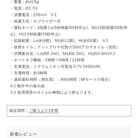
約40時間稼働）
・重量：約410g
・3段階タイマー（2時間 / 6時間 / 12時間）搭載で、安心の自動オ
・電源：DC 5V
フ機能付き
・消費電流：200ｍA ※1
・香りモード3段階（Low / Middle / High）で空間に合わせて調整
可能
・噴霧方式：ネブライザー式
・オイルボトルを直接装着して、手軽に香りを切り替え
・運転モード：3段階 Lo(5秒噴霧/55秒停止)、Mi(10秒噴霧/50秒停
・マットな質感とシンプルな円筒形デザインが空間に自然に馴染む
止)、Hi(15秒噴霧/45秒停止)
※本製品はアットアロマ社製10mlボトル専用です。
・拡散範囲：Lo(約6畳)、Mi(約12畳)、Hi(約20畳) ※2
※動作時にポンプ音・噴霧音が発生します。
・使用オイル：アットアロマ社製の10mlアロマオイル（別売）
・消費量目安：Lo(約0.1ml)、Mi(約0.2ml)、Hi(約0.3ml)※2
選べる4種の香り
・オートオフ機能：2時間 / 6時間 / 12時間
D02 アーバンスカイ
すっきりとしたシトラスとミントが香る、都会的でクリアなブレン
・充電電池：リチウムイオン充電池 3.7V 2600mAh
ド。
・充電時間：約3時間
おすすめの場所：リビング、ワークスペース、玄関
・連続運転時間（満充電）：約40時間（Miモードの場合）
おすすめのシーン：朝のスタートや仕事・勉強中のリフレッシュに
おすすめの気分：シャキッとしたいとき、気分を切り替えたいとき
※1 動作中の最大値
※2 使用環境やオイルの種類により異なります。
D16 クワイエットサンセット
夕暮れを思わせる穏やかな柑橘とラベンダーの深みが調和した香
り。
おすすめの場所：ベッドルーム、マイルーム、ダイニング
保証期間：
ご購入より1年間
おすすめのシーン：夕食後や一日の終わりにくつろぎたいとき
おすすめの気分：穏やかに気持ちを落ち着けたいとき
S04 リラックス＆ビューティー
新着レビュー
ラベンダーとカモミールの甘く華やかな香りが、心と体を解きほぐ