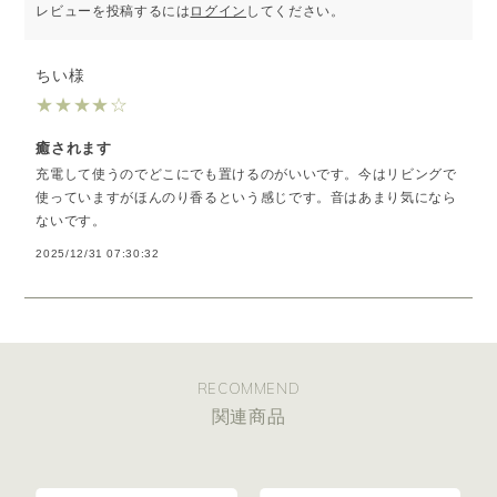
す。
レビューを投稿するには
ログイン
してください。
おすすめの場所：マイルーム、ベッドルーム
おすすめのシーン：入浴後のリラックスタイムやおやすみ前に
おすすめの気分：華やかで前向きな気持ちになりたいとき
ちい様
JD08 禅
★
★
★
★
☆
ヒノキやシダーウッドの落ち着いたウッディブレンド。
おすすめの場所：書斎、和室、ベッドルーム
癒されます
おすすめのシーン：読書・瞑想・集中したい作業時間に
おすすめの気分：心を整えたいとき、頭をクリアにしたいとき
充電して使うのでどこにでも置けるのがいいです。今はリビングで
使っていますがほんのり香るという感じです。音はあまり気になら
※こちらの商品はクーポン割引の対象外商品です。
※オンラインストア限定のセットです。
ないです。
2025/12/31 07:30:32
RECOMMEND
関連商品