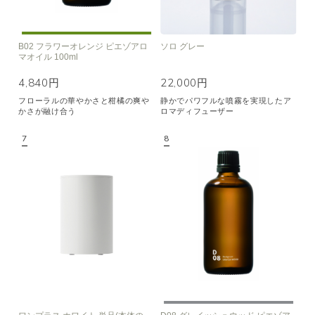
B02 フラワーオレンジ ピエゾアロ
ソロ グレー
マオイル 100ml
4,840円
22,000円
フローラルの華やかさと柑橘の爽や
静かでパワフルな噴霧を実現したア
かさが融け合う
ロマディフューザー