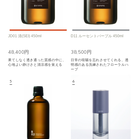
JD01 清(SEI) 450ml
D11 ルーセントパープル 450ml
48,400円
38,500円
果てしなく透き通った質感の中に、
日常の喧騒を忘れさせてくれる、透
心地よい静けさと清涼感を覚える
明感のある洗練されたフローラルハ
ーブ