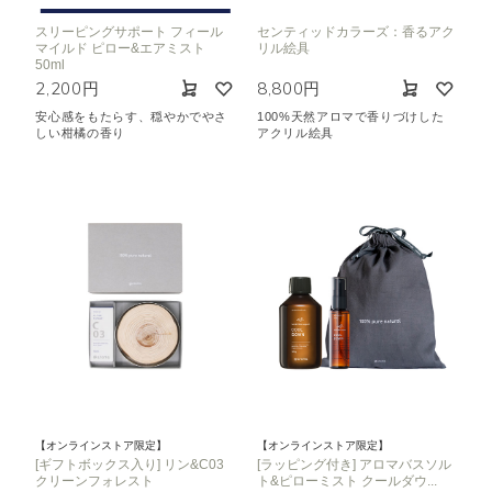
スリーピングサポート フィール
センティッドカラーズ：香るアク
マイルド ピロー&エアミスト
リル絵具
50ml
2,200円
8,800円
安心感をもたらす、穏やかでやさ
100%天然アロマで香りづけした
しい柑橘の香り
アクリル絵具
【オンラインストア限定】
【オンラインストア限定】
[ギフトボックス入り] リン&C03
[ラッピング付き] アロマバスソル
クリーンフォレスト
ト&ピローミスト クールダウ...