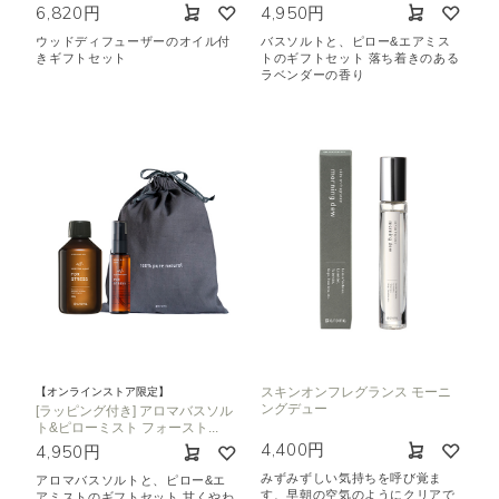
6,820円
4,950円
ウッドディフューザーのオイル付
バスソルトと、ピロー&エアミス
きギフトセット
トのギフトセット 落ち着きのある
ラベンダーの香り
スキンオンフレグランス モーニ
【オンラインストア限定】
ングデュー
[ラッピング付き] アロマバスソル
ト&ピローミスト フォースト...
4,400円
4,950円
みずみずしい気持ちを呼び覚ま
アロマバスソルトと、ピロー&エ
す、早朝の空気のようにクリアで
アミストのギフトセット 甘くやわ