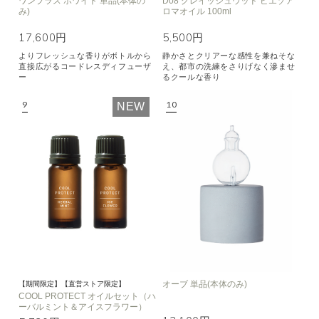
ワンプラス ホワイト 単品(本体の
D08 グレイッシュウッド ピエゾア
み)
ロマオイル 100ml
17,600円
5,500円
よりフレッシュな香りがボトルから
静かさとクリアーな感性を兼ねそな
直接広がるコードレスディフューザ
え、都市の洗練をさりげなく滲ませ
ー
るクールな香り
NEW
オーブ 単品(本体のみ)
【期間限定】【直営ストア限定】
COOL PROTECT オイルセット（ハ
ーバルミント＆アイスフラワー）