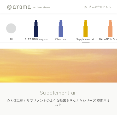
法人の方はこちら
All
SLEEPING support
Clean air
Supplement air
BALANCING m
Supplement air
心と体に効くサプリメントのような効果をそなえたシリーズ 空間用ミ
スト