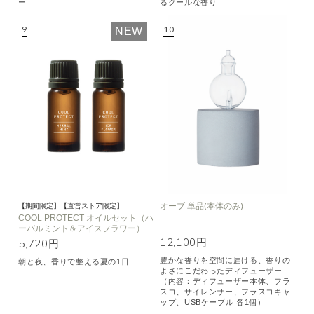
ー
るクールな香り
NEW
オーブ 単品(本体のみ)
【期間限定】【直営ストア限定】
COOL PROTECT オイルセット（ハ
ーバルミント＆アイスフラワー）
12,100円
5,720円
豊かな香りを空間に届ける、香りの
朝と夜、香りで整える夏の1日
よさにこだわったディフューザー
（内容：ディフューザー本体、フラ
スコ、サイレンサー、フラスコキャ
ップ、USBケーブル 各1個）