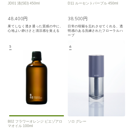
JD01 清(SEI) 450ml
D11 ルーセントパープル 450ml
48,400円
38,500円
果てしなく透き通った質感の中に、
日常の喧騒を忘れさせてくれる、透
心地よい静けさと清涼感を覚える
明感のある洗練されたフローラルハ
ーブ
B02 フラワーオレンジ ピエゾアロ
ソロ グレー
マオイル 100ml