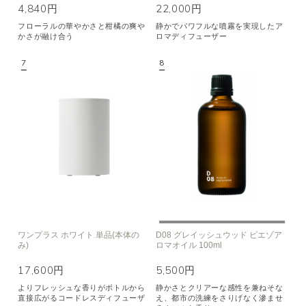
4,840円
22,000円
フローラルの華やかさと柑橘の爽や
静かでパワフルな噴霧を実現したア
かさが融け合う
ロマディフューザー
ワンプラス ホワイト 単品(本体の
D08 グレイッシュウッド ピエゾア
み)
ロマオイル 100ml
17,600円
5,500円
よりフレッシュな香りがボトルから
静かさとクリアーな感性を兼ねそな
直接広がるコードレスディフューザ
え、都市の洗練をさりげなく滲ませ