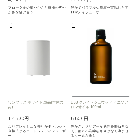
フローラルの華やかさと柑橘の爽や
静かでパワフルな噴霧を実現したア
かさが融け合う
ロマディフューザー
ワンプラス ホワイト 単品(本体の
D08 グレイッシュウッド ピエゾア
み)
ロマオイル 100ml
17,600円
5,500円
よりフレッシュな香りがボトルから
静かさとクリアーな感性を兼ねそな
直接広がるコードレスディフューザ
え、都市の洗練をさりげなく滲ませ
ー
るクールな香り