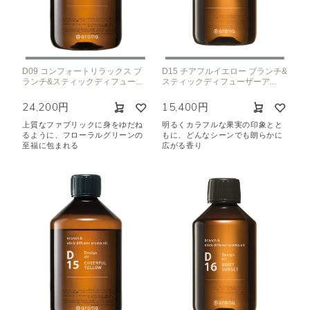
D09 コンフォートリラックス ブ
D15 チアフルイエロー ブランチ&
ランチ&スティックディフュー...
スティックディフューザーア...
24,200円
15,400円
上質なファブリックに身をゆだね
明るくカラフルな果実の印象とと
るように、フローラルグリーンの
もに、どんなシーンでも朗らかに
至福に包まれる
広がる香り