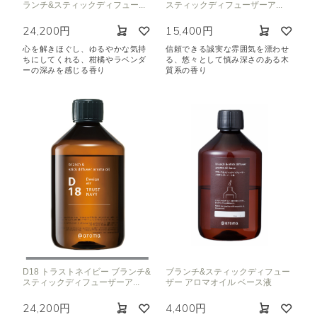
ランチ&スティックディフュー...
スティックディフューザーア...
24,200円
15,400円
心を解きほぐし、ゆるやかな気持
信頼できる誠実な雰囲気を漂わせ
ちにしてくれる、柑橘やラベンダ
る、悠々として慎み深さのある木
ーの深みを感じる香り
質系の香り
D18 トラストネイビー ブランチ&
ブランチ&スティックディフュー
スティックディフューザーア...
ザー アロマオイル ベース液
24,200円
4,400円