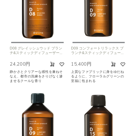
D08 グレイッシュウッド ブラン
D09 コンフォートリラックス ブ
チ&スティックディフューザー...
ランチ&スティックディフュー...
24,200円
15,400円
静かさとクリアーな感性を兼ねそ
上質なファブリックに身をゆだね
なえ、都市の洗練をさりげなく滲
るように、フローラルグリーンの
ませるクールな香り
至福に包まれる