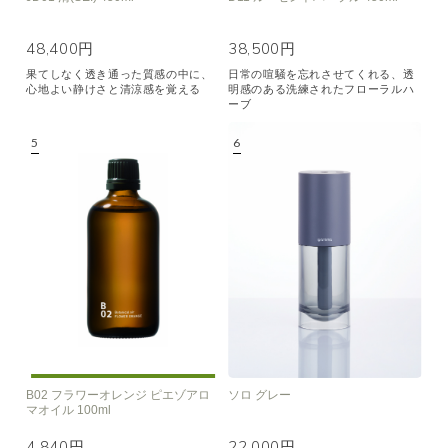
48,400円
38,500円
果てしなく透き通った質感の中に、
日常の喧騒を忘れさせてくれる、透
心地よい静けさと清涼感を覚える
明感のある洗練されたフローラルハ
ーブ
B02 フラワーオレンジ ピエゾアロ
ソロ グレー
マオイル 100ml
4,840円
22,000円