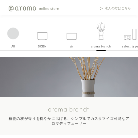
法人の方はこちら
All
SCEN
air
aroma branch
select typ
aroma branch
植物の枝が香りを穏やかに広げる、シンプルでカスタマイズ可能なア
ロマディフューザー