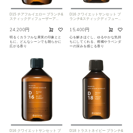
D15 チアフルイエロー ブランチ&
D16 クワイエットサンセット ブ
スティックディフューザーア...
ランチ&スティックディフュー...
24,200円
15,400円
明るくカラフルな果実の印象とと
心を解きほぐし、ゆるやかな気持
もに、どんなシーンでも朗らかに
ちにしてくれる、柑橘やラベンダ
広がる香り
ーの深みを感じる香り
D16 クワイエットサンセット ブ
D18 トラストネイビー ブランチ&