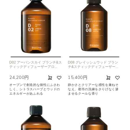
D02 アーバンスカイ ブランチ&ス
D08 グレイッシュウッド ブラン
ティックディフューザーアロ...
チ&スティックディフューザー...
24,200円
15,400円
オープンで創造的な個性にふさわ
静かさとクリアーな感性を兼ねそ
しく、シトラスハーブとウッドの
なえ、都市の洗練をさりげなく滲
エネルギーがあふれる
ませるクールな香り