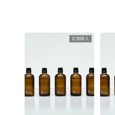
容量・用途で絞り込む
※
定期 ディフューザー付
定期 業務用オイル450m
頻度で絞り込む
※一つお
定期購入
毎月お届け
隔月