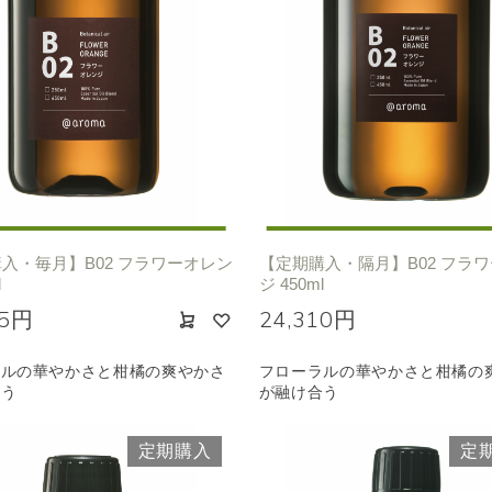
入・毎月】B02 フラワーオレン
【定期購入・隔月】B02 フラ
l
ジ 450ml
95円
24,310円
ラルの華やかさと柑橘の爽やかさ
フローラルの華やかさと柑橘の
合う
が融け合う
定期購入
定