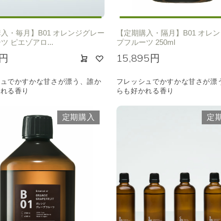
入・毎月】B01 オレンジグレー
【定期購入・隔月】B01 オレ
ツ ピエゾアロ...
プフルーツ 250ml
6円
15,895円
シュでかすかな甘さが漂う、誰か
フレッシュでかすかな甘さが漂
かれる香り
らも好かれる香り
定期購入
定