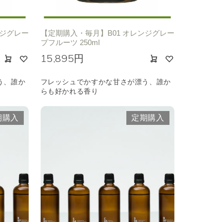
ンジグレー
【定期購入・毎月】B01 オレンジグレー
プフルーツ 250ml
15,895円
う、誰か
フレッシュでかすかな甘さが漂う、誰か
らも好かれる香り
期購入
定期購入