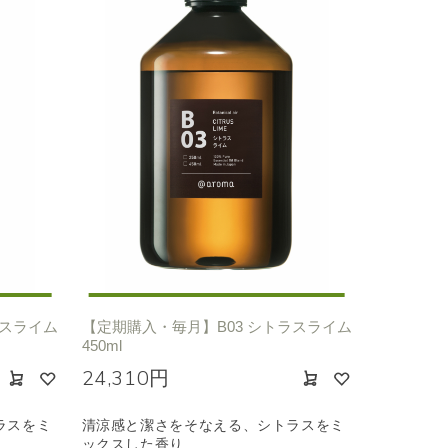
ラスライム
【定期購入・毎月】B03 シトラスライム
450ml
24,310円
ラスをミ
清涼感と潔さをそなえる、シトラスをミ
ックスした香り