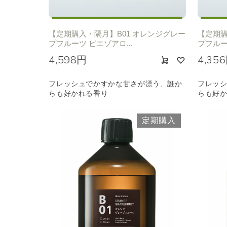
【定期購入・隔月】B01 オレンジグレー
【定期購
プフルーツ ピエゾアロ...
プフルー
4,598円
4,35
フレッシュでかすかな甘さが漂う、誰か
フレッ
らも好かれる香り
らも好
定期購入