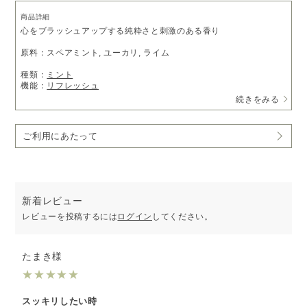
商品詳細
心をブラッシュアップする純粋さと刺激のある香り
原料：スペアミント, ユーカリ, ライム
種類：
ミント
機能：
リフレッシュ
続きをみる
※ピエゾディフューザー「
ソロ
」をご利用の方は、
アロマオイルベ
ース液
で希釈いただくことでお使いいただけます。
ご利用にあたって
新着レビュー
レビューを投稿するには
ログイン
してください。
たまき様
★
★
★
★
★
スッキリしたい時