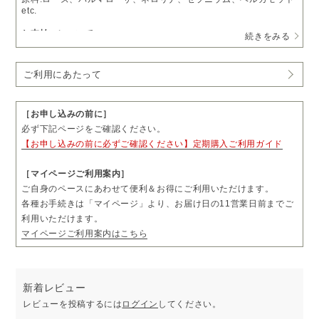
etc.
お支払いについて
続きをみる
・
送料無料
・通常価格 77,000円（税込）
→
定期購入 15％OFF
65,450円（税込）
ご利用にあたって
・1回につき1本をお届けします。
・お届け日の11営業日前まで、「マイページ」よりお届け日やお届
け先をご変更いただけます。
［お申し込みの前に］
・お届け頻度やコースのご変更および解約については、毎月コース
必ず下記ページをご確認ください。
は3回分、隔月コースは2回分のお届け完了後、「マイページ」より
【お申し込みの前に必ずご確認ください】定期購入ご利用ガイド
お手続きいただけます。
・ご購入前に「ご利用にあたって」も必ずご一読ください。
［マイページご利用案内］
ご自身のペースにあわせて便利＆お得にご利用いただけます。
各種お手続きは「マイページ」より、お届け日の11営業日前までご
利用いただけます。
マイページご利用案内はこちら
新着レビュー
レビューを投稿するには
ログイン
してください。