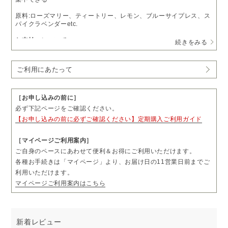
原料:ローズマリー、ティートリー、レモン、ブルーサイプレス、ス
パイクラベンダーetc.
お支払いについて
続きをみる
・
送料無料
・通常価格 35,200円（税込）
→
定期購入
29,920円（税込）
ご利用にあたって
・1回につき1本をお届けします。
・お届け日の11営業日前まで、「マイページ」よりお届け日やお届
け先をご変更いただけます。
［お申し込みの前に］
・お届け頻度やコースのご変更および解約については、毎月コース
必ず下記ページをご確認ください。
は3回分、隔月コースは2回分のお届け完了後、「マイページ」より
【お申し込みの前に必ずご確認ください】定期購入ご利用ガイド
お手続きいただけます。
・ご購入前に「ご利用にあたって」も必ずご一読ください。
［マイページご利用案内］
ご自身のペースにあわせて便利＆お得にご利用いただけます。
各種お手続きは「マイページ」より、お届け日の11営業日前までご
利用いただけます。
マイページご利用案内はこちら
新着レビュー