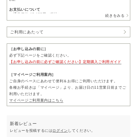
お支払いについて
・通常価格 48,400円（税込）
続きをみる
→
定期購入 15％OFF
41,140円（税込）
・1回につき1本をお届けします。
ご利用にあたって
・お届け日の11営業日前まで、「マイページ」よりお届け日やお届
け先をご変更いただけます。
・お届け頻度やコースのご変更および解約については、毎月コース
は3回分、隔月コースは2回分のお届け完了後、「マイページ」より
［お申し込みの前に］
お手続きいただけます。
必ず下記ページをご確認ください。
・ご購入前に「ご利用にあたって」も必ずご一読ください。
【お申し込みの前に必ずご確認ください】定期購入ご利用ガイド
［マイページご利用案内］
ご自身のペースにあわせて便利＆お得にご利用いただけます。
各種お手続きは「マイページ」より、お届け日の11営業日前までご
利用いただけます。
マイページご利用案内はこちら
新着レビュー
レビューを投稿するには
ログイン
してください。