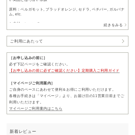
原料：ベルガモット, ブラッドオレンジ, セドラ, ベチバー, ガルバナ
ム, etc.
お支払いについて
続きをみる
・
送料無料
・通常価格 57,200円（税込）
→
定期購入
48,620円（税込）
ご利用にあたって
・1回につき1本をお届けします。
・お届け日の11営業日前まで、「マイページ」よりお届け日やお届
け先をご変更いただけます。
［お申し込みの前に］
・お届け頻度やコースのご変更および解約については、毎月コース
必ず下記ページをご確認ください。
は3回分、隔月コースは2回分のお届け完了後、「マイページ」より
【お申し込みの前に必ずご確認ください】定期購入ご利用ガイド
お手続きいただけます。
・ご購入前に「ご利用にあたって」も必ずご一読ください。
［マイページご利用案内］
ご自身のペースにあわせて便利＆お得にご利用いただけます。
各種お手続きは「マイページ」より、お届け日の11営業日前までご
利用いただけます。
マイページご利用案内はこちら
新着レビュー