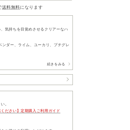
で
送料無料
になります
め、気持ちを目覚めさせるクリアーなハ
ベンダー、ライム、ユーカリ、プチグレ
続きをみる
す。
、「マイページ」よりお届け日やお届け
更および解約については、毎月コースは
さい。
お届け完了後、「マイページ」よりお手
認ください】定期購入ご利用ガイド
って」も必ずご一読ください。