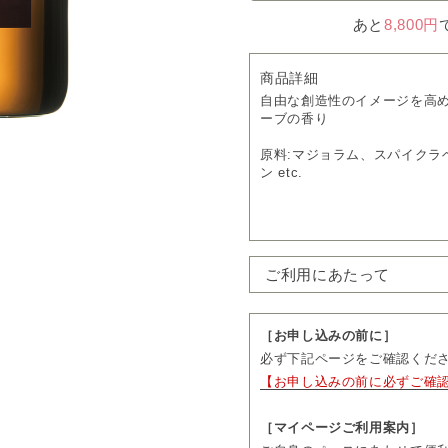
あと
8,800円
商品詳細
自由な創造性のイメージを高
ーブの香り
原料:マジョラム、スパイクラ
ン etc.
お支払いについて
・
送料無料
・通常価格 38,500円（税込）
→
定期購入
32,725円（税込）
ご利用にあたって
・1回につき1本をお届けしま
・お届け日の11営業日前まで
先をご変更いただけます。
［お申し込みの前に］
・お届け頻度やコースのご変
必ず下記ページをご確認くだ
3回分、隔月コースは2回分の
【お申し込みの前に必ずご確
続きいただけます。
・ご購入前に「ご利用にあた
［マイページご利用案内］