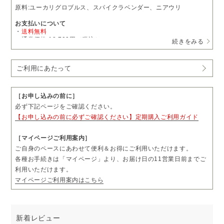
原料:ユーカリグロブルス、スパイクラベンダー、ニアウリ
お支払いについて
・
送料無料
・通常価格 18,700円（税込）
続きをみる
→
定期購入
15,895円（税込）
・1回につき1本をお届けします。
ご利用にあたって
・お届け日の11営業日前まで、「マイページ」よりお届け日やお届
け先をご変更いただけます。
・お届け頻度やコースのご変更および解約については、毎月コース
は3回分、隔月コースは2回分のお届け完了後、「マイページ」より
［お申し込みの前に］
お手続きいただけます。
必ず下記ページをご確認ください。
・ご購入前に「ご利用にあたって」も必ずご一読ください。
【お申し込みの前に必ずご確認ください】定期購入ご利用ガイド
［マイページご利用案内］
ご自身のペースにあわせて便利＆お得にご利用いただけます。
各種お手続きは「マイページ」より、お届け日の11営業日前までご
利用いただけます。
マイページご利用案内はこちら
新着レビュー